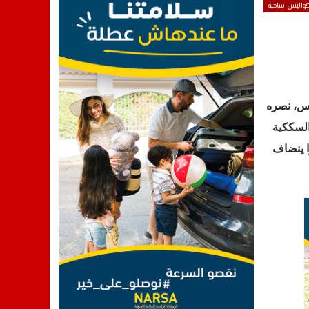
واليس ساخنة
دس، نصره
السككية
زا ينضاف