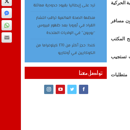
ة الحركية
ترد على إيطاليا بقيود حدودية مماثلة
منظمة الصحة العالمية تراقب انتشار
، التي تمتد على مساحة مغطاة تناهز 33 ألف و500 متر مربع، لاستقبال أزيد من 20 مليون مسافر
القراد في أوروبا بعد ظهور فيروس
“بوربون” في الولايات المتحدة
ح المكتب
كندا: حجز أكثر من 170 كيلوغراما من
الكوكايين في أونتاريو
ت تستجيب
تواصل معنا
 متطلبات