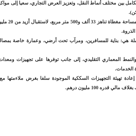
مل بين مختلف أنماط النقل، وتعزيز العرض التجاري، سعيا إلى مواكب
ن).
وقد صممت محطة الدار البيضاء- الميناء
لذروة
.
لة هي: بناية للمسافرين، ومرآب تحت أرضي، وعمارة خاصة بمصال
النمط المعماري التقليدي، إلى جانب توفرها على تجهيزات ومعدا
ة الخدمات
.
ادة تهيئة التجهيزات السككية الموجودة سلفا بغرض ملاءمتها مع
 قدره 100 مليون درهم.