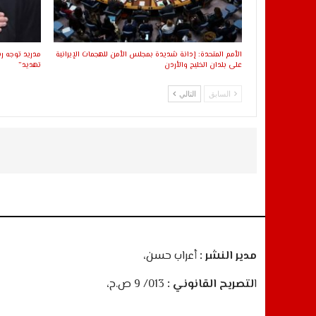
الأمم المتحدة: إدانة شديدة بمجلس الأمن للهجمات الإيرانية
مدريد توجه ر
على بلدان الخليج والأردن
تهديد”
السابق
التالي
مدير النشر :
أعراب حسن،
ا
لتصريح القانوني :
013/ 9 ص.ح،