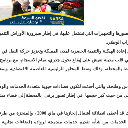
ورها والتجهيزات التي تشتمل عليها، في إطار صيرورة الأوراش التنمو
راب الوطني
.
ة الهيكلة والتنمية الحضرية لمدن المملكة وتعزيز حركة النقل في ما
ن درهم)، التي توجد في قلب مدينة تعيش على إيقاع تحول جذري، تمام الانسجام، مع برنام
يط بالمحطة، وذلك وسط المحاور الرئيسية للعاصمة الاقتصادية وبمحا
 وطنجة، والتي أحدثت لتكون فضاءات حيوية متعددة الخدمات والوظ
أعلى من حيث كبر حجمها في إطار تصور يرقى
بالمحطة إلى فضاء مش
وتشكل هذه البنية السككية الجديدة، التي كان جلالة الملك قد أعطى انطلاقة أشغال إنجا
 الخدمات من شأنه تقديم خدمات مندمجة لرواده (فضاءات تجارية وت