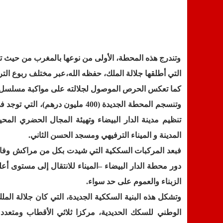
وتندرج هذه المحطة، الأولى من نوعها بالمغرب من حيث تص
التي أطلقها جلالة الملك، حفظه الله،عبر مختلف ربوع الت
كما تعكس الحرص الموصول لجلالته على مواكبة مسلسل إعاد
وتنسجم المحطة الجديدة (400 مليو
تنظيم مدينة الدار البيضاء وتهيئة المجال الحضري المح
المدينة و الميناء الترفيهي ومسجد الحسن الثاني
.
فبعد المركبات السككية التي شيدت بكل من مراكش وفاس
دور محطة الدار البيضاء
–
الميناء للانتقال إلى مستوى 
الزبناء والعموم على حد سواء
.
الوطني للسكك الحديدية، مركزا ثلاثي الأقطاب ومتعدد