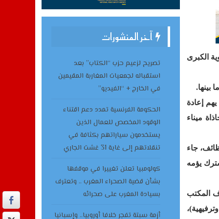
آخر المنشورات
ية الكبرى
تصريح لزعيم حزب “الكتاب” بعد
استقباله لجمعيات المغاربة المقيمين
 بينها
.
في الخارج + “الفيديو”
ج يهم إعادة
الحكومة الفرنسية تمدد دعم اقتناء
ذاة ميناء
الوقود المخصص للعمال الذين
يستخدمون سياراتهم بكثافة في
تنقلاتهم إلى غاية 31 غشت الجاري
ائف، جاء
ترك يؤمه
كولومبيا تعلن تغييرا في موقفها
بشأن قضية الصحراء المغرب .. وتعترف
زها في ماي 2008 ، والمنجزة من طرف المكتب
بسيادة المغرب على صحرائه
رفيهية)،
أزمة سبتة تفجر خلافا أوروبيا.. وإسبانيا