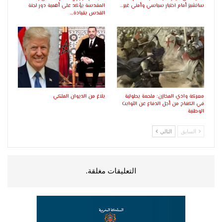
سانشيز أمام اختبار سياسي وأمني غير…
المقدسة يؤكد على أهمية دور لجنة
القدس بقيادة…
معركة وادي المخازن: ملحمة بطولية
بلاغ من الديوان الملكي
في الكفاح من أجل الدفاع عن الثوابت
الوطنية
السابق
التالي
التعليقات مغلقة.