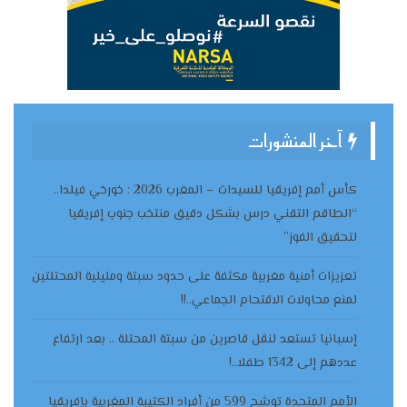
آخر المنشورات
كأس أمم إفريقيا للسيدات – المغرب 2026 : خورخي فيلدا..
“الطاقم التقني درس بشكل دقيق منتخب جنوب إفريقيا
لتحقيق الفوز”
تعزيزات أمنية مغربية مكثفة على حدود سبتة ومليلية المحتلتين
لمنع محاولات الاقتحام الجماعي..!!
إسبانيا تستعد لنقل قاصرين من سبتة المحتلة .. بعد ارتفاع
عددهم إلى 1342 طفلا..!
الأمم المتحدة توشح 599 من أفراد الكتيبة المغربية بإفريقيا