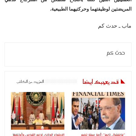
المريضتين لوظيفتهما وحركتيهما الطبيعية
.
ماب ـ حدث كم
حدث كم
قد يعجبك ايضا
المزيد عن الكاتب
“فايننشال تايمز”: أزمة سبتة تضع
الاجتماع الوزاري لدعم القدس وأماكنها