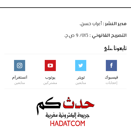
مدير النشر :
أعراب حسن،
ا
لتصريح القانوني :
013/ 9 ص.ح،
تابعونا على
فيسبوك
تويتر
يوتوب
انستغرام
إعجابات
متابعين
مشتركين
متابعين