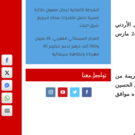
الشرطة الألمانية تبطل مفعول طائرة
مسيرة تحمل متفجرات بمطار لايبزيغ
 الأردني
شرق البلاد
الملك عبد الله الثاني سيقوم بزيارة رسمية للمغرب، من 22 إلى 24 مارس
المركز السينمائي المغربي: 26 مليون
و460 ألف درهم لدعم تنظيم 40
مهرجانا وتظاهرة سينمائية
تواصل معنا
ريمة من
ن الحسين
ظم، ملك المملكة الأردنية الهاشمية، بزيارة رسمية للمملكة المغربية، من يوم الأربعاء 23 جمادى الثانية 1438 ه موافق