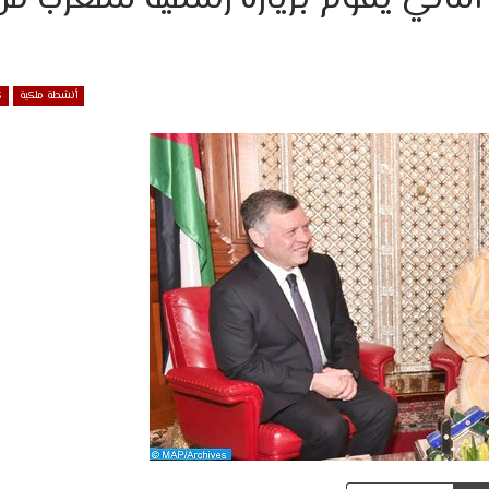
أنشطة ملكية
ك