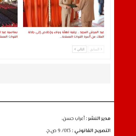
عيد العرش المجيد .. برقية تهنئة وولاء وإخلاص إلى جلالة
بمناسبة عيد ا
الملك من أسرة القوات المسلحة…
القوات المسلح
السابق
التالي
مدير النشر :
أعراب حسن،
ا
لتصريح القانوني :
013/ 9 ص.ح،