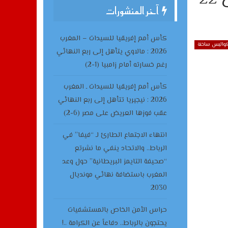
آخر المنشورات
كأس أمم إفريقيا للسيدات – المغرب
واليس ساخنة
2026 : مالاوي يتأهل إلى ربع النهائي
رغم خسارته أمام زامبيا (1-2)
كأس أمم إفريقيا للسيدات ـ المغرب
2026 : نيجيريا تتأهل إلى ربع النهائي
عقب فوزها العريض على مصر (6-2)
انتهاء الاجتماع الطارئ لـ “فيفا” في
الرباط.. والاتحاد ينفي ما نشرتع
“صحيفة التايمز البريطانية” حول وعد
المغرب باستضافة نهائي مونديال
2030
حراس الأمن الخاص بالمستشفيات
يحتجون بالرباط.. دفاعاً عن الكرامة ..!