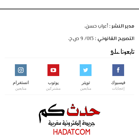
مدير النشر :
أعراب حسن،
ا
لتصريح القانوني :
013/ 9 ص.ح،
تابعونا على
فيسبوك
تويتر
يوتوب
انستغرام
إعجابات
متابعين
مشتركين
متابعين