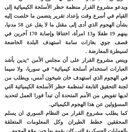
ويدعو مشروع القرار منظمة حظر الأسلحة الكيميائية إلى
القيام في أسرع وقت بإعداد تقرير يتضمن ما خلصت إليه
بشأن الهجوم الذي أدى إلى مقتل ما لا يقل عن 58 مدنيا،
بينهم 19 طفلا و13 امرأة، اختناقا وإصابة 170 آخرين في
قصف جوي بغازات سامة استهدف البلدة الخاضعة
لسيطرة المعارضة .
وينص مشروع القرار على أن مجلس الأمن “يدين بأشد
العبارات استخدام أسلحة كيميائية” في سوريا، ولا سيما
في الهجوم الذي استهدف خان شيخون أمس، ويطلب من
لجنة التحقيق التابعة لمنظمة حظر الأسلحة الكيميائية التي
لديها تفويض من الأمم المتحدة أن تبدأ فورا العمل لتحديد
المسؤولين عن هذا الهجوم الكيميائي.
كما يطلب مشروع القرار من النظام السوري ان يسلم
المحققين خطط الطيران وكل المعلومات المتعلقة
بالعمليات العسكرية التي كان يقوم بها حين وقع الهجوم.