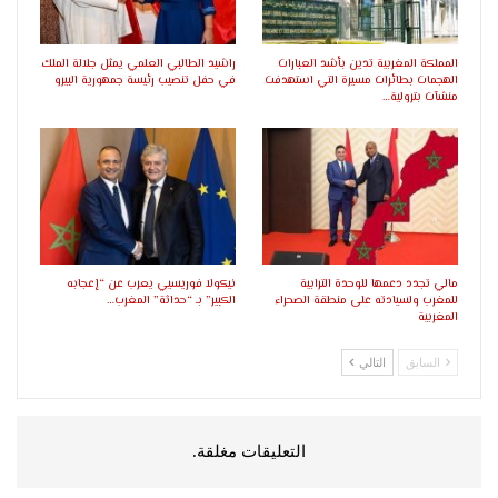
المملكة المغربية تدين بأشد العبارات
راشيد الطالبي العلمي يمثل جلالة الملك
الهجمات بطائرات مسيرة التي استهدفت
في حفل تنصيب رئيسة جمهورية البيرو
منشآت بترولية…
مالي تجدد دعمها للوحدة الترابية
نيكولا فوريسيي يعرب عن “إعجابه
للمغرب ولسيادته على منطقة الصحراء
الكبير” بـ “حداثة” المغرب…
المغربية
السابق
التالي
التعليقات مغلقة.