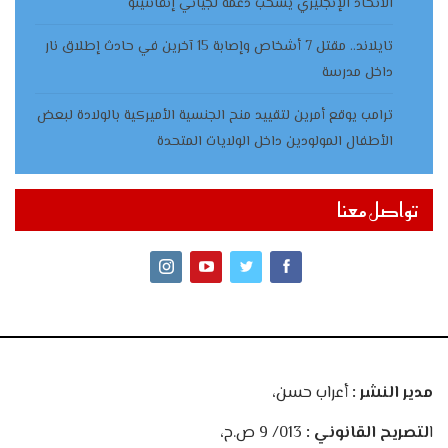
الاتحاد الإنجليزي يسحب دعمه لجياني إنفانتينو
تايلاند.. مقتل 7 أشخاص وإصابة 15 آخرين في حادث إطلاق نار
داخل مدرسة
ترامب يوقع أمرين لتقييد منح الجنسية الأميركية بالولادة لبعض
الأطفال المولودين داخل الولايات المتحدة
تواصل معنا
مدير النشر :
أعراب حسن،
ا
لتصريح القانوني :
013/ 9 ص.ح،