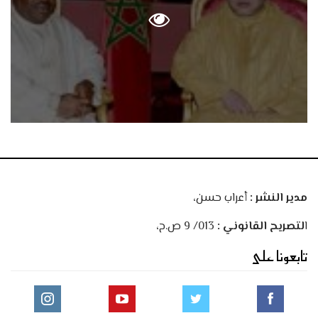
مدير النشر :
أعراب حسن،
ا
لتصريح القانوني :
013/ 9 ص.ح،
تابعونا على