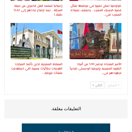
كولومبيا تعلن تغييرا في موقفها بشأن
إسبانيا تستعد لنقل قاصرين من سبتة
قضية الصحراء المغرب .. وتعترف بسيادة
المحتلة .. بعد ارتفاع عددهم إلى 1342
المغرب على…
طفلا..!
الأمم المتحدة توشح 599 من أفراد
المملكة المغربية تدين بأشد العبارات
الكتيبة المغربية بإفريقيا الوسطى تقديراً
الهجمات بطائرات مسيرة التي استهدفت
لجهودهم في…
منشآت بترولية…
السابق
التالي
التعليقات مغلقة.