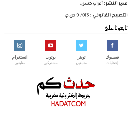
مدير النشر :
أعراب حسن،
ا
لتصريح القانوني :
013/ 9 ص.ح،
تابعونا على
فيسبوك
تويتر
يوتوب
انستغرام
إعجابات
متابعين
مشتركين
متابعين