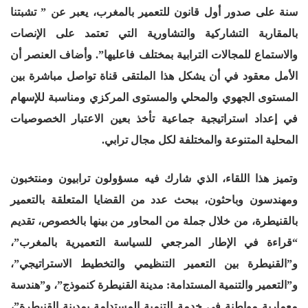
سنة على صدور أول قانون للتعمير بالمغرب، يعبر عن ” تشبتنا
بالمقاربة التشاركية والتشاورية التي تعتمد على الإنصات
والاستماع للمجالات الترابية بمختلف فاعليها”. وأضاف العنصر أن
الأمل معقود في أن يشكل هذا الملتقى قناة تواصل مباشرة بين
المستوى الجهوي والمحلي والمستوى المركزي ومناسبة للإسهام
في إعداد استراتيجية جماعية تأخذ بعين الاعتبار الخصوصيات
المحلية المتنوعة والمختلفة لكل مجال ترابي
.
وتميز هذا اللقاء، الذي شارك فيه مسؤولون ترابيون ومنتخبون
ومهندسون وباحثون، ببحث عدد من القضايا المتعلقة بالتعمير
بالقنيطرة، من خلال جملة من المحاور من بينها بالخصوص، تقديم
“قراءة في الإطار المرجعي للسياسة التعميرية بالمغرب”،
و”القنيطرة بين التعمير التنظيمي والتخطيط الاستراتيجي”،
و”التعمير والتنمية المستدامة: مدينة القنيطرة كنموذج”، و”هندسة
معمارية مواطنة في خدمة التنمية المستدامة بمدينة القنيطرة”،