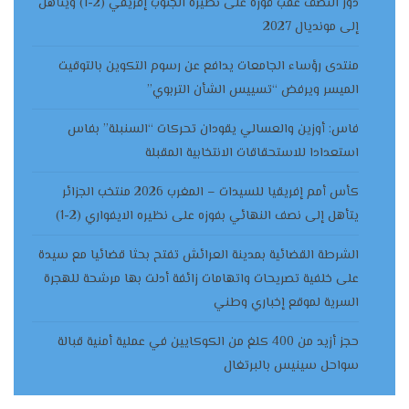
دور النصف عقب فوزه على نظيره الجنوب إفريقي (2-1) ويتأهل
إلى مونديال 2027
منتدى رؤساء الجامعات يدافع عن رسوم التكوين بالتوقيت
الميسر ويرفض “تسييس الشأن التربوي”
فاس: أوزين والعسالي يقودان تحركات “السنبلة” بفاس
استعدادا للاستحقاقات الانتخابية المقبلة
كأس أمم إفريقيا للسيدات – المغرب 2026 منتخب الجزائر
يتأهل إلى نصف النهائي بفوزه على نظيره الايفواري (2-1)
الشرطة القضائية بمدينة العرائش تفتح بحثا قضائيا مع سيدة
على خلفية تصريحات واتهامات زائفة أدلت بها مرشحة للهجرة
السرية لموقع إخباري وطني
حجز أزيد من 400 كلغ من الكوكايين في عملية أمنية قبالة
سواحل سينيس بالبرتغال