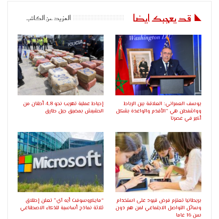
قد يعجبك ايضا
المزيد عن الكاتب
يوسف العمراني: العلاقة بين الرباط
إحباط عملية تهريب نحو 4,8 أطنان من
وواشنطن هي “الأقدم والواعدة بشكل
الحشيش بمضيق جبل طارق
أكبر في عصرنا
بريطانيا تعتزم فرض قيود على استخدام
“مايكروسوفت أيه آي” تعلن إطلاق
وسائل التواصل الاجتماعي لمن هم دون
ثلاثة نماذج أساسية للذكاء الاصطناعي
سن 16 عاما