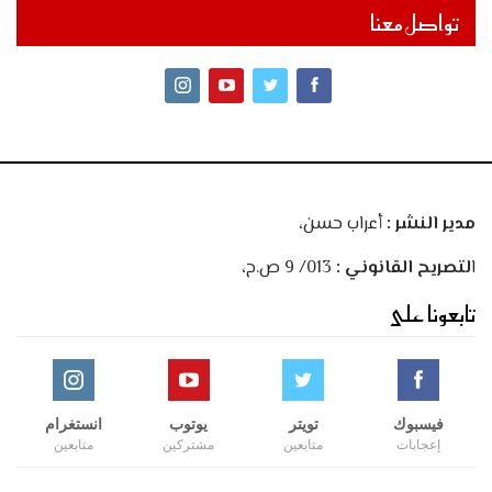
تواصل معنا
مدير النشر :
أعراب حسن،
ا
لتصريح القانوني :
013/ 9 ص.ح،
تابعونا على
فيسبوك
تويتر
يوتوب
انستغرام
إعجابات
متابعين
مشتركين
متابعين