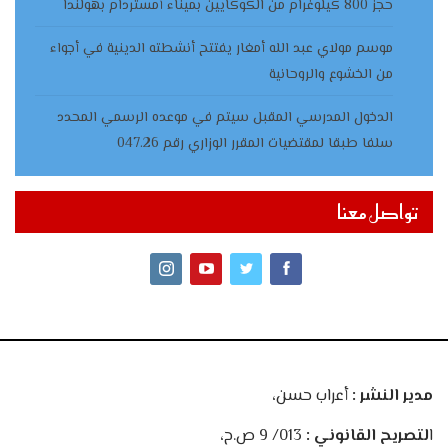
حجز 800 كيلوغرام من الكوكايين بميناء أمستردام بهولندا
موسم مولاي عبد الله أمغار يفتتح أنشطته الدينية في أجواء
من الخشوع والروحانية
الدخول المدرسي المقبل سیتم في موعده الرسمي المحدد
سلفا طبقا لمقتضیات المقرر الوزاري رقم 047.26
تواصل معنا
مدير النشر :
أعراب حسن،
ا
لتصريح القانوني :
013/ 9 ص.ح،