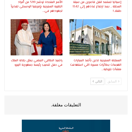
إسبانيا تستعد لنقل قاصرين من سبتة
الأمم المتحدة توشح 599 من أفراد
المحتلة .. بعد ارتفاع عددهم إلى 1342
الكتيبة المغربية بإفريقيا الوسطى تقديراً
طفلا..!
لجهودهم في…
المملكة المغربية تدين بأشد العبارات
راشيد الطالبي العلمي يمثل جلالة الملك
الهجمات بطائرات مسيرة التي استهدفت
في حفل تنصيب رئيسة جمهورية البيرو
منشآت بترولية…
السابق
التالي
التعليقات مغلقة.