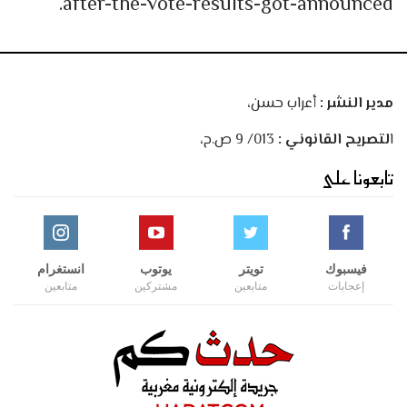
after-the-vote-results-got-announced.
مدير النشر :
أعراب حسن،
ا
لتصريح القانوني :
013/ 9 ص.ح،
تابعونا على
فيسبوك
تويتر
يوتوب
انستغرام
إعجابات
متابعين
مشتركين
متابعين