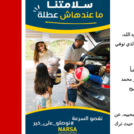
الله،
لذي توفي
بأ
ر محمد
يح
محبيه، عن
، حيث ترك