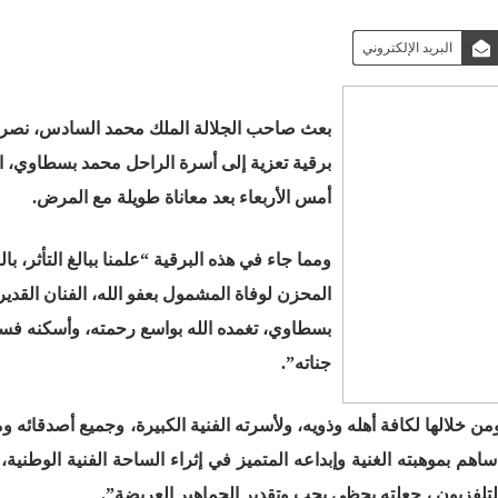
البريد الإلكتروني
بعث صاحب الجلالة الملك محمد السادس، نصره 
برقية تعزية إلى أسرة الراحل محمد بسطاوي، ا
أمس الأربعاء بعد معاناة طويلة مع المرض
.
ومما جاء في هذه البرقية “علمنا ببالغ التأثر، بالن
المحزن لوفاة المشمول بعفو الله، الفنان القدي
بسطاوي، تغمده الله بواسع رحمته، وأسكنه فس
جناته”.
ومن خلالها لكافة أهله وذويه، ولأسرته الفنية الكبيرة، وجميع أصدقائه و
هم بموهبته الغنية وإبداعه المتميز في إثراء الساحة الفنية الوطنية
لفزيون ، جعلته يحظى بحب وتقدير الجماهير العريضة”.