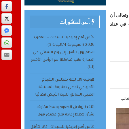
وتعالى أن
آخر المنشورات
ه في عداد
كأس أمم إفريقيا للسيدات – المغرب
2026 (المجموعة 4/الجولة 3)..
الكاميرون تتأهل إلى ربع النهائي في
الصدارة عقب تعادلها مع الرأس الأخضر
(1-1)
كوفيد-19.. لجنة بمجلس الشيوخ
الأمريكي توصي بمتابعة المستشار
الطبي السابق للبيت الأبيض قضائيا
كاتب
النفط يواصل الصعود وسط مخاوف
بشأن خطط إعادة فتح مضيق هرمز
كأس أمم إفريقيا للسيدات.. غانا تتأهل