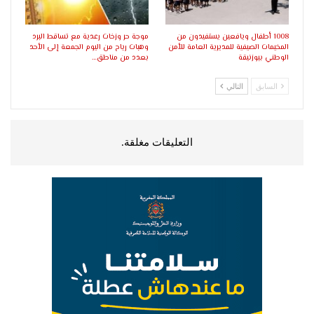
1008 أطفال ويافعين يستفيدون من
موجة حر وزخات رعدية مع تساقط البرد
المخيمات الصيفية للمديرية العامة للأمن
وهبات رياح من اليوم الجمعة إلى الأحد
الوطني ببوزنيقة
بعدد من مناطق…
السابق
التالي
التعليقات مغلقة.