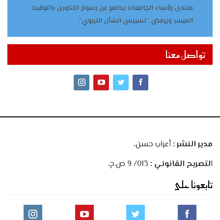
منتدى رؤساء الجامعات يدافع عن رسوم التكوين بالتوقيت
الميسر ويرفض “تسييس الشأن التربوي”
تواصل معنا
مدير النشر :
أعراب حسن،
ا
لتصريح القانوني :
013/ 9 ص.ح،
تابعونا على