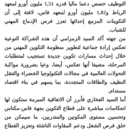
التوظيف خصص دعما ماليا قدره 1,51 مليون أورو لمعهد
الرباط و1,02 مليون أورو لمعهد فاس، لافتة إلى أن
التكوينات المزمع إحداثها تعزز فرص الإدماج المهني
للشباب.
من جهته أكد السيد الزمزامي أن هذه الشراكة النوعية
تعكس إرادة جماعية لتطوير منظومة التكوين المهني من
خلال إحداث مسارات تكوين جديدة تستجيب لمتطلبات
المرحلة، مضيفا أنها تعكس، أيضا، وعيا بضرورة مواكبة
التحولات العالمية في مجالات التكنولوجيا الخضراء والتنقل
النظيف والطاقات المتجددة، بما يسهم في بناء اقتصاد
مستدام.
أما السيد الفخاري فأبرز أن الاتفاقية المبرمة ستكون لها
انعكاسات مباشرة على قطاع التكوين بجهة فاس-مكناس
وتحسين مستوى المكونين والمتدربين، ما سيمكن من
خلق فرص الشغل ودعم المقاوات الناشئة وتعزيز القطاع