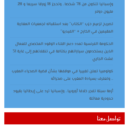
وإسبانيا تتكون من 78 شخصا.. وتحجز 18 زورقا سريعا و 28
مليون دولار
تصريح لزعيم حزب “الكتاب” بعد استقباله لجمعيات المغاربة
المقيمين في الخارج + “الفيديو”
الحكومة الفرنسية تمدد دعم اقتناء الوقود المخصص للعمال
الذين يستخدمون سياراتهم بكثافة في تنقلاتهم إلى غاية 31
غشت الجاري
كولومبيا تعلن تغييرا في موقفها بشأن قضية الصحراء المغرب
.. وتعترف بسيادة المغرب على صحرائه
أزمة سبتة تفجر خلافا أوروبيا.. وإسبانيا ترد على إيطاليا بقيود
حدودية مماثلة
تواصل معنا