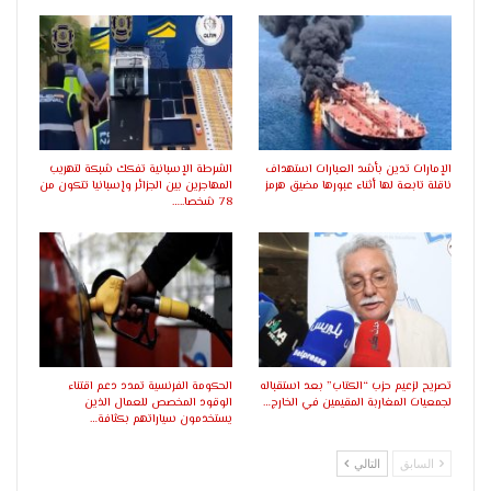
الإمارات تدين بأشد العبارات استهداف
الشرطة الإسبانية تفكك شبكة لتهريب
ناقلة تابعة لها أثناء عبورها مضيق هرمز
المهاجرين بين الجزائر وإسبانيا تتكون من
78 شخصا..…
تصريح لزعيم حزب “الكتاب” بعد استقباله
الحكومة الفرنسية تمدد دعم اقتناء
لجمعيات المغاربة المقيمين في الخارج…
الوقود المخصص للعمال الذين
يستخدمون سياراتهم بكثافة…
السابق
التالي