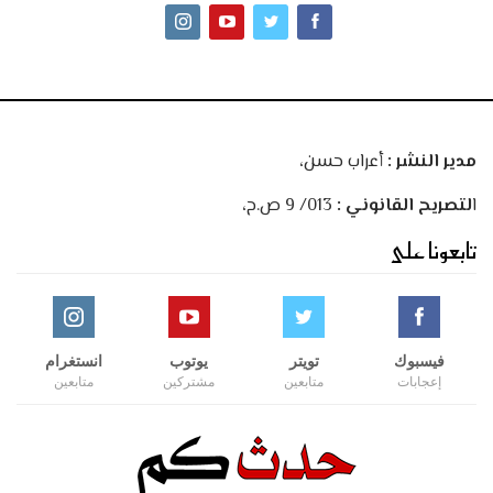
مدير النشر :
أعراب حسن،
ا
لتصريح القانوني :
013/ 9 ص.ح،
تابعونا على
فيسبوك
تويتر
يوتوب
انستغرام
إعجابات
متابعين
مشتركين
متابعين