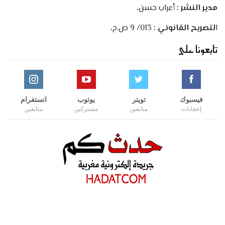
مدير النشر :
أعراب حسن،
ا
لتصريح القانوني :
013/ 9 ص.ح،
تابعونا على
فيسبوك
تويتر
يوتوب
انستغرام
إعجابات
متابعين
مشتركين
متابعين