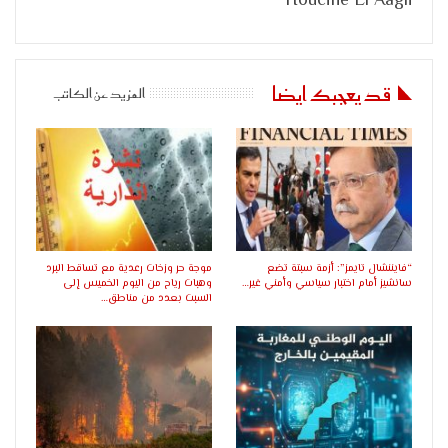
Houcine El Aagli
قد يعجبك ايضا
المزيد عن الكاتب
“فايننشال تايمز”: أزمة سبتة تضع
موجة حر وزخات رعدية مع تساقط البرد
سانشيز أمام اختبار سياسي وأمني غير…
وهبات رياح من اليوم الخميس إلى
السبت بعدد من مناطق…