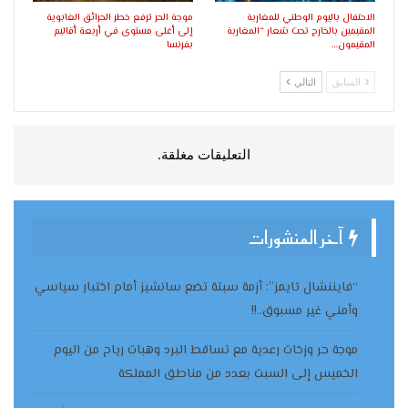
الاحتفال باليوم الوطني للمغاربة
موجة الحر ترفع خطر الحرائق الغابوية
المقيمين بالخارج تحت شعار “المغاربة
إلى أعلى مستوى في أربعة أقاليم
المقيمون…
بفرنسا
السابق
التالي
التعليقات مغلقة.
آخر المنشورات
“فايننشال تايمز”: أزمة سبتة تضع سانشيز أمام اختبار سياسي
وأمني غير مسبوق..!!
موجة حر وزخات رعدية مع تساقط البرد وهبات رياح من اليوم
الخميس إلى السبت بعدد من مناطق المملكة