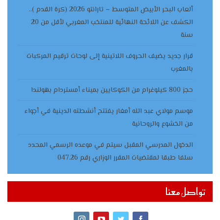
ألعاب البحر الأبيض المتوسط – تارانتو 2026 (كرة القدم )..
الكشف عن اللائحة النهائية للمنتخب المغربي لأقل من 20
سنة
قرار جديد يضيف الحروف اللاتينية إلى لوحات ترقيم المركبات
بالمغرب
حجز 800 كيلوغرام من الكوكايين بميناء أمستردام بهولندا
موسم مولاي عبد الله أمغار يفتتح أنشطته الدينية في أجواء
من الخشوع والروحانية
الدخول المدرسي المقبل سیتم في موعده الرسمي المحدد
سلفا طبقا لمقتضیات المقرر الوزاري رقم 047.26
تواصل معنا