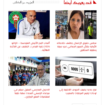
قد يعجبك ايضا
المزيد عن الكاتب
مجلس حقوق الإنسان يكشف خلاصاته
ألعاب البحر الأبيض المتوسط – تارانتو
الأولية بشأن العبور الجماعي نحو سبتة
2026 (كرة القدم ).. الكشف عن اللائحة
ومليلية المحتلتين
النهائية…
قرار جديد يضيف الحروف اللاتينية إلى
الدخول المدرسي المقبل سیتم في
لوحات ترقيم المركبات بالمغرب
موعده الرسمي المحدد سلفا طبقا
لمقتضیات المقرر الوزاري…