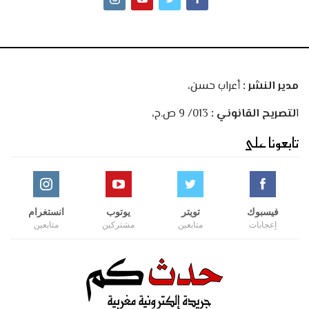
مدير النشر :
أعراب حسن،
ا
لتصريح القانوني :
013/ 9 ص.ح،
تابعونا على
فيسبوك
تويتر
يوتوب
انستغرام
إعجابات
متابعين
مشتركين
متابعين