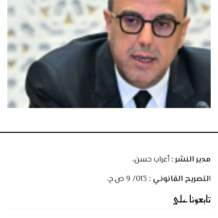
مدير النشر :
أعراب حسن،
ا
لتصريح القانوني :
013/ 9 ص.ح،
تابعونا على