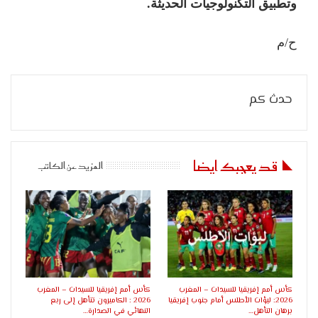
وتطبيق التكنولوجيات الحديثة.
ح/م
حدث كم
قد يعجبك ايضا
المزيد عن الكاتب
كأس أمم إفريقيا للسيدات – المغرب
كأس أمم إفريقيا للسيدات – المغرب
2026: لبؤات الأطلس أمام جنوب إفريقيا
2026 : الكاميرون تتأهل إلى ربع
برهان التأهل…
النهائي في الصدارة…