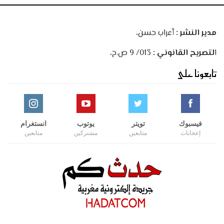
مدير النشر :
أعراب حسن،
ا
لتصريح القانوني :
013/ 9 ص.ح،
تابعونا على
فيسبوك
تويتر
يوتوب
انستغرام
إعجابات
متابعين
مشتركين
متابعين