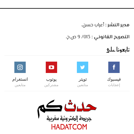
مدير النشر :
أعراب حسن،
ا
لتصريح القانوني :
013/ 9 ص.ح،
تابعونا على
فيسبوك
تويتر
يوتوب
انستغرام
إعجابات
متابعين
مشتركين
متابعين