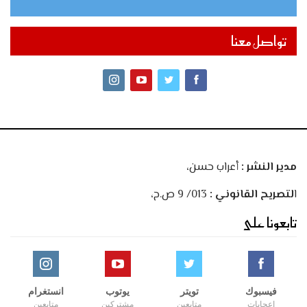
تواصل معنا
مدير النشر :
أعراب حسن،
ا
لتصريح القانوني :
013/ 9 ص.ح،
تابعونا على
فيسبوك
تويتر
يوتوب
انستغرام
إعجابات
متابعين
مشتركين
متابعين