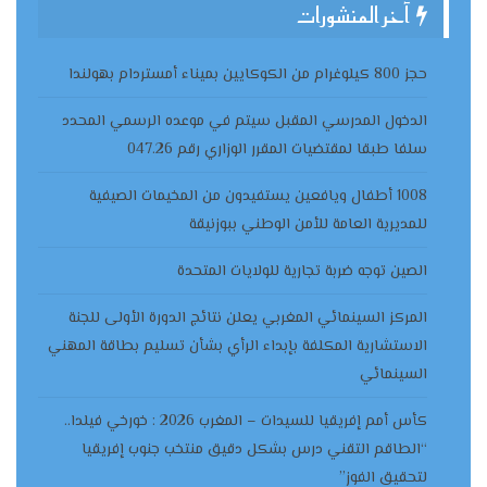
آخر المنشورات
حجز 800 كيلوغرام من الكوكايين بميناء أمستردام بهولندا
الدخول المدرسي المقبل سیتم في موعده الرسمي المحدد
سلفا طبقا لمقتضیات المقرر الوزاري رقم 047.26
1008 أطفال ويافعين يستفيدون من المخيمات الصيفية
للمديرية العامة للأمن الوطني ببوزنيقة
الصين توجه ضربة تجارية للولايات المتحدة
المركز السينمائي المغربي يعلن نتائج الدورة الأولى للجنة
الاستشارية المكلفة بإبداء الرأي بشأن تسليم بطاقة المهني
السينمائي
كأس أمم إفريقيا للسيدات – المغرب 2026 : خورخي فيلدا..
“الطاقم التقني درس بشكل دقيق منتخب جنوب إفريقيا
لتحقيق الفوز”