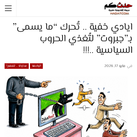
ايادي خفية .. تُحرك “ما يسمى”
بـ”جبروت” لتُغذي الحروب
السياسية ..!!!
في
مايو 17, 2026
الواجهة
محاولة .. للفهم!