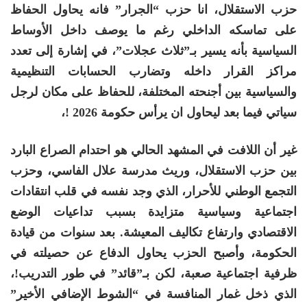
حزب الاستقلال، انا حزب “الجرار” فانه يحاول الحفاظ
على تماسكه الداخلي رغم ما يوصف داخل الأوساط
السياسية بأنه يسير بـ”ثلاث عجلات”، في إشارة إلى تعدد
مراكز القرار داخله وتضارب الحسابات التنظيمية
والسياسية بين أجنحته المختلفة، للحفاظ على مكان لرجل
سياتي فيما بعد ليحاول ان يرأس حكومة 2026 !،
غير أن اللافت في المشهد الحالي هو احتدام الصراع البارد
بين حزب الاستقلال، وريث مدرسة علال الفاسي، وحزب
التجمع الوطني للأحرار، الذي وجد نفسه في قلب انتقادات
اجتماعية وسياسية متزايدة بسبب تداعيات الوضع
الاقتصادي وارتفاع تكاليف المعيشة. بعد سنوات من قيادة
الحكومة، وأصبح الحزب يحاول الدفاع عن حصيلته في
ظرفية اجتماعية صعبة، لكن بـ”قائد” في طور التدريب!،
الذي ذخل غمار المنافسة في
“الشوط الإضافي الأخير”