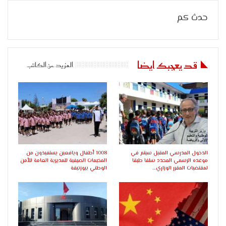
حدث كم
قد يعجبك ايضا
المزيد عن الكاتب
الدخول المدرسي المقبل سیتم في
1008 أطفال ويافعين يستفيدون من
موعده الرسمي المحدد سلفا طبقا
المخيمات الصيفية للمديرية العامة للأمن
لمقتضیات المقرر الوزاري…
الوطني ببوزنيقة