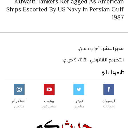
Kuwaiti Tankers Reflagged As American
Ships Escorted By US Navy In Persian Gulf
1987
مدير النشر :
أعراب حسن،
ا
لتصريح القانوني :
013/ 9 ص.ح،
تابعونا على
فيسبوك
تويتر
يوتوب
انستغرام
إعجابات
متابعين
مشتركين
متابعين