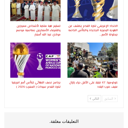
الاتحاد الإفريقي لكرة القدم يكشف عن
تسليم هبة ملكية لأشخاص معوزين
الهوية البصرية الجديدة والكأس الخاصة
وللشرفاء الأمغاريين بمناسبة موسم
ببطولة الأمم…
مولاي عبد الله أمغار
كولومبيا: 47 قتيلا على الأقل جراء زلزال
برنامج نصف النهائي لكأس أمم افريقيا
عنيف ضرب البلاد
لكرة القدم سيدات ( المغرب 2026 )
السابق
التالي
التعليقات مغلقة.