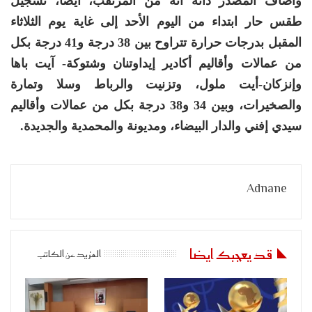
وأضاف المصدر ذاته أنه من المرتقب، أيضا، تسجيل
طقس حار ابتداء من اليوم الأحد إلى غاية يوم الثلاثاء
المقبل بدرجات حرارة تتراوح بين 38 درجة و41 درجة بكل
من عمالات وأقاليم أكادير إيداوتنان وشتوكة- آيت باها
وإنزكان-أيت ملول، وتزنيت والرباط وسلا وتمارة
والصخيرات، وبين 34 و38 درجة بكل من عمالات وأقاليم
سيدي إفني والدار البيضاء، ومديونة والمحمدية والجديدة.
Adnane
قد يعجبك ايضا
المزيد عن الكاتب