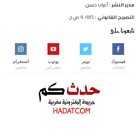
مدير النشر :
أعراب حسن،
ا
لتصريح القانوني :
013/ 9 ص.ح،
تابعونا على
فيسبوك
تويتر
يوتوب
انستغرام
إعجابات
متابعين
مشتركين
متابعين