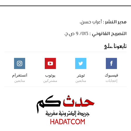
مدير النشر :
أعراب حسن،
ا
لتصريح القانوني :
013/ 9 ص.ح،
تابعونا على
فيسبوك
تويتر
يوتوب
انستغرام
إعجابات
متابعين
مشتركين
متابعين