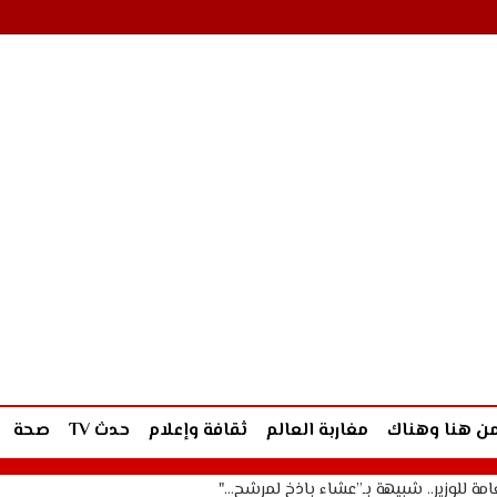
ن هنا وهناك
مغاربة العالم
ثقافة وإعلام
حدث TV
صحة
مة للوزير.. شبيهة بـ”عشاء باذخ لمرشح…"