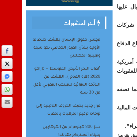
ل عليها
آخر المنشورات
ت شركات
مجلس حقوق الإنسان يكشف خلاصاته
ع الدفاع
الأولية بشأن العبور الجماعي نحو سبتة
ومليلية المحتلتين
أمريكية
ألعاب البحر الأبيض المتوسط – تارانتو
لعقوبات
2026 (كرة القدم ).. الكشف عن
اللائحة النهائية للمنتخب المغربي لأقل
ما تصفه
من 20 سنة
قرار جديد يضيف الحروف اللاتينية إلى
الآليات المالية
لوحات ترقيم المركبات بالمغرب
راء”.
حجز 800 كيلوغرام من الكوكايين
بميناء أمستردام بهولندا
ضيق هرمز