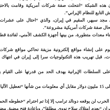
ن هذه الشبكة “انتحلت صفة شركات أمريكية وقامت بالاحتيا
لتابع للنظام الإيراني”.
ي مجد سبهر، المقيم في إيران، والذي “احتال على عشرا
 انتحال صفة شركات أمريكية مشروعة”.
ناء معدات متطورة، من بينها أجهزة الكشف الأمني، لفائدة قطا
م على إنشاء مواقع إلكترونية مزيفة تحاكي مواقع شركات 
 قبل تهريب هذه التكنولوجيات سرا إلى إيران في انتهاك ل
ى السلطات الإيرانية بهدف الحد من قدرتها على القيام ب
وكانت الوزارة أعلنت، الخميس، عن مكافأة تصل إلى 15 مليون دولار مقابل أي معلومات من شأنها “تعطيل 
 الحرب لن يوقعه دونالد ترامب إلا إذا تم احترام “خطوطه الحم
إيران “بعدم امتلاك سلاح نووي مطلقا”، وبإعادة فتح مضيق م