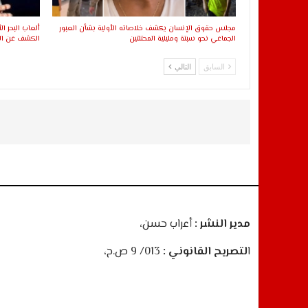
مجلس حقوق الإنسان يكشف خلاصاته الأولية بشأن العبور
الجماعي نحو سبتة ومليلية المحتلتين
الكشف عن اللا
السابق
التالي
مدير النشر :
أعراب حسن،
ا
لتصريح القانوني :
013/ 9 ص.ح،