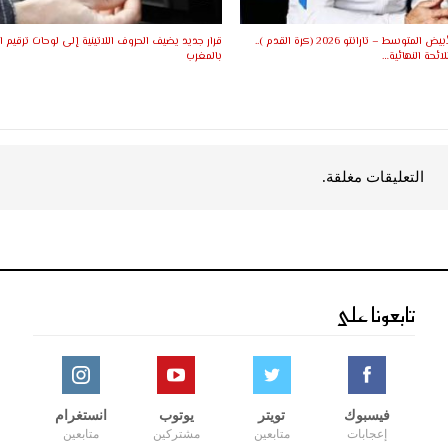
ألعاب البحر الأبيض المتوسط – تارانتو 2026 (كرة القدم )..
قرار جديد يضيف الحروف اللاتينية إلى لوحات ترقيم ا
ئحة النهائية…
بالمغرب
التعليقات مغلقة.
تابعونا على
فيسبوك
تويتر
يوتوب
انستغرام
إعجابات
متابعين
مشتركين
متابعين