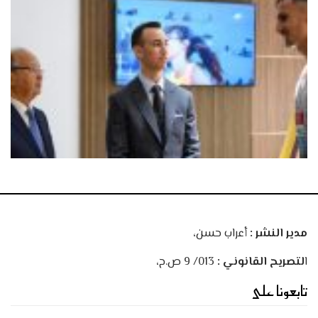
مدير النشر :
أعراب حسن،
ا
لتصريح القانوني :
013/ 9 ص.ح،
تابعونا على