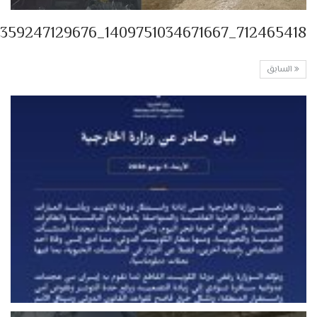
712465418_1409751034671667_2094593359247129676_n
السابق