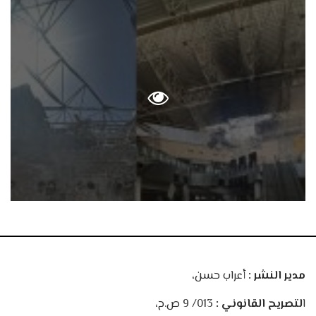
مدير النشر :
أعراب حسن،
ا
لتصريح القانوني :
013/ 9 ص.ح،