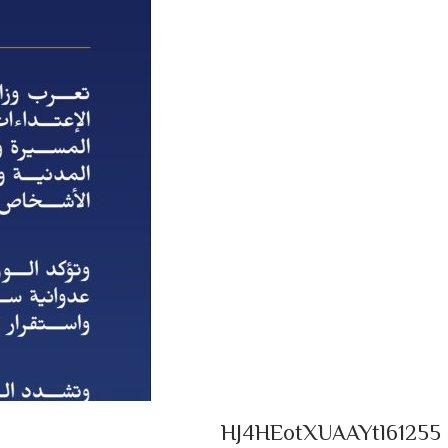
HJ4HEotXUAAYtl61255