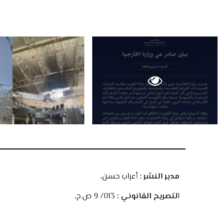
مدير النشر :
أعراب حسن،
ا
لتصريح القانوني :
013/ 9 ص.ح،