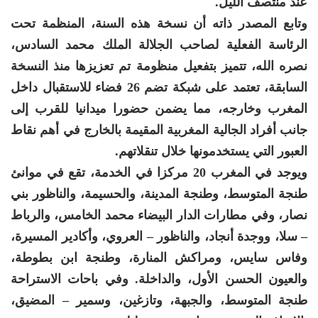
عند منتصف الليل.
وتابع المصدر ذاته أن نسخة هذه السنة، المنظمة تحت
الرئاسة الفعلية لصاحب الجلالة الملك محمد السادس،
نصره الله، تتميز بتفعيل منظومة تم تعزيزها منذ النسخة
السابقة، تعتمد على شبكة تضم 26 فضاء للاستقبال داخل
المغرب وخارجه، مما يضمن حضورا ميدانيا للقرب إلى
جانب أفراد الجالية المغربية المقيمة بالخارج في أهم نقاط
العبور التي يستخدمونها خلال تنقلاتهم.
ويوجد في المغرب 20 مركزا في الخدمة، تقع في موانئ
طنجة المتوسط، وطنجة المدينة، والحسيمة، والناظور بني
نصار، وفي مطارات الدار البيضاء محمد الخامس، والرباط
– سلا، ووجدة أنجاد، والناظور – العروي، وأكادير المسيرة،
وفاس سايس، ومراكش المنارة، وطنجة ابن بطوطة،
والعيون الحسن الأول، والداخلة. وفي باحات الاستراحة
طنجة المتوسط، والجبهة، وتازغين، وسمير – المضيق،