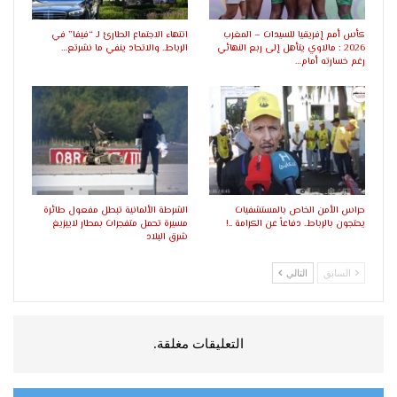
كأس أمم إفريقيا للسيدات – المغرب
انتهاء الاجتماع الطارئ لـ “فيفا” في
2026 : مالاوي يتأهل إلى ربع النهائي
الرباط.. والاتحاد ينفي ما نشرتع…
رغم خسارته أمام…
حراس الأمن الخاص بالمستشفيات
الشرطة الألمانية تبطل مفعول طائرة
يحتجون بالرباط.. دفاعاً عن الكرامة ..!
مسيرة تحمل متفجرات بمطار لايبزيغ
شرق البلاد
السابق
التالي
التعليقات مغلقة.