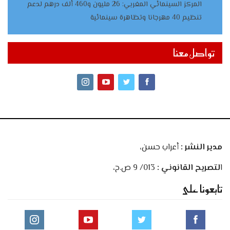
المركز السينمائي المغربي: 26 مليون و460 ألف درهم لدعم
تنظيم 40 مهرجانا وتظاهرة سينمائية
تواصل معنا
مدير النشر :
أعراب حسن،
ا
لتصريح القانوني :
013/ 9 ص.ح،
تابعونا على