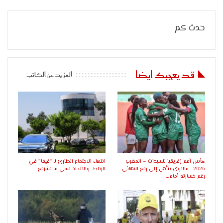
حدث كم
قد يعجبك ايضا
المزيد عن الكاتب
كأس أمم إفريقيا للسيدات – المغرب
انتهاء الاجتماع الطارئ لـ “فيفا” في
2026 : مالاوي يتأهل إلى ربع النهائي
الرباط.. والاتحاد ينفي ما نشرتع…
رغم خسارته أمام…