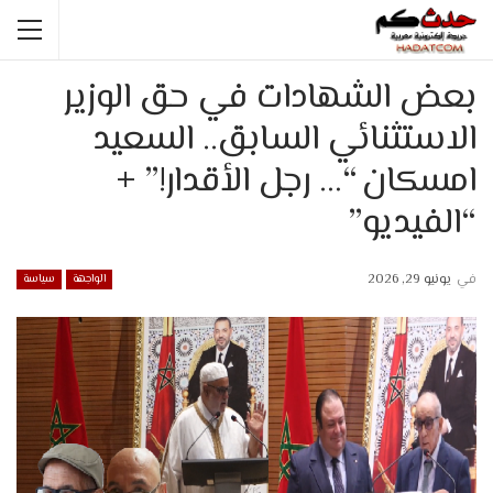
بعض الشهادات في حق الوزير
الاستثنائي السابق.. السعيد
امسكان “… رجل الأقدار!” +
“الفيديو”
في
يونيو 29, 2026
الواجهة
سياسة