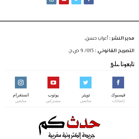
مدير النشر :
أعراب حسن،
ا
لتصريح القانوني :
013/ 9 ص.ح،
تابعونا على
فيسبوك
تويتر
يوتوب
انستغرام
إعجابات
متابعين
مشتركين
متابعين