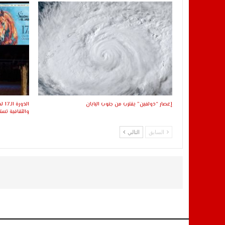
إعصار “دولفين” يقترب من جنوب اليابان
الد
والثقافية ت
السابق
التالي