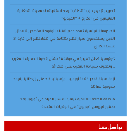
تصريح لزعيم حزب “الكتاب” بعد استقباله لجمعيات المغاربة
المقيمين في الخارج + “الفيديو”
الحكومة الفرنسية تمدد دعم اقتناء الوقود المخصص للعمال
الذين يستخدمون سياراتهم بكثافة في تنقلاتهم إلى غاية 31
غشت الجاري
كولومبيا تعلن تغييرا في موقفها بشأن قضية الصحراء المغرب
.. وتعترف بسيادة المغرب على صحرائه
أزمة سبتة تفجر خلافا أوروبيا.. وإسبانيا ترد على إيطاليا بقيود
حدودية مماثلة
منظمة الصحة العالمية تراقب انتشار القراد في أوروبا بعد
ظهور فيروس “بوربون” في الولايات المتحدة
تواصل معنا