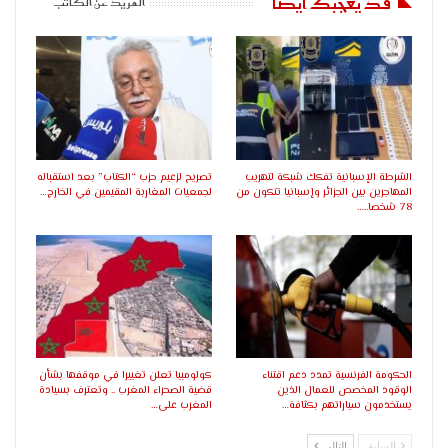
قد يعجبك ايضا
المزيد عن الكاتب
الشرطة الإسبانية تفكك شبكة لتهريب
تصريح لزعيم حزب “الكتاب” بعد استقباله
المهاجرين بين الجزائر وإسبانيا تتكون من
لجمعيات المغاربة المقيمين في الخارج…
78 شخصا..…
الحكومة الفرنسية تمدد دعم اقتناء
كولومبيا تعلن تغييرا في موقفها بشأن
الوقود المخصص للعمال الذين
قضية الصحراء المغرب .. وتعترف بسيادة
يستخدمون سياراتهم بكثافة…
المغرب على…
السابق
التالي