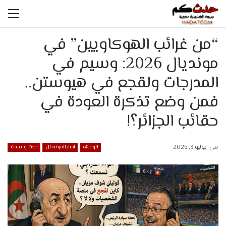
“من غرائب الهوكاويين” في
مونديال 2026: وسيم في
المدرجات ولقجع في هيوستن..
فمن وضع تذكرة العودة في
حقائب الجزائر؟!
في
يوليو 3, 2026
الواجهة
أخبار المونديال
حدث و يحدث