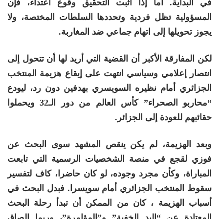
في البداية. أما إذا أثبت التحقيق وقوع اعتداء، فإن
المسؤولية تظل فردية وتحددها السلطات المختصة، ولا
يجوز تحويلها إلى اتهام جماعي ضد المغاربة
.
لكن المفارقة الأكبر أن القضية التي أريد لها أن تتحول إلى
انتصار إعلامي وسياسي انتهت على إيقاع هزيمة المنتخب
الجزائري أمام نظيره السويسري بهدفين دون رد، ليودع
“محاربو الصحراء” كأس العالم من دور الـ32 ويحملوا
حقائبهم للعودة إلى الجزائر
.
وبعد الهزيمة، لم يكن ينقص المشهد سوى البحث عن
فوزي لقجع في منصة الشخصيات الرسمية التي تابعت
المباراة، وكأن مجرد وجوده، لو كان حاضرا، كاف لتفسير
سقوط المنتخب الجزائري أمام سويسرا. فبدل البحث في
أسباب الهزيمة ، كان من الممكن أن تبدأ رحلة البحث
المعتادة عن “اليد الخفية” و”المؤامرة”، وربما إلصاق