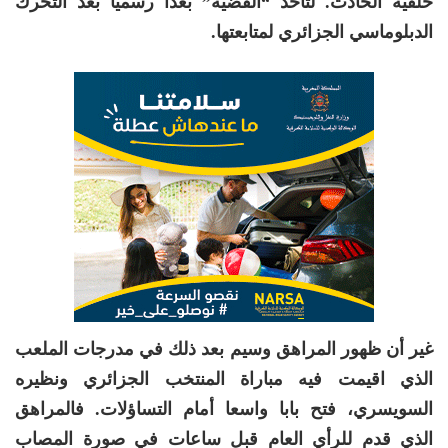
خلفية الحادث. لتأخذ “القضية” بعدا رسميا بعد التحرك
الدبلوماسي الجزائري لمتابعتها
.
غير أن ظهور المراهق وسيم بعد ذلك في مدرجات الملعب
الذي اقيمت فيه مباراة المنتخب الجزائري ونظيره
السويسري، فتح بابا واسعا أمام التساؤلات. فالمراهق
الذي قدم للرأي العام قبل ساعات في صورة المصاب