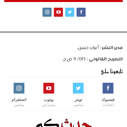
مدير النشر :
أعراب حسن،
ا
لتصريح القانوني :
013/ 9 ص.ح،
تابعونا على
فيسبوك
تويتر
يوتوب
انستغرام
إعجابات
متابعين
مشتركين
متابعين