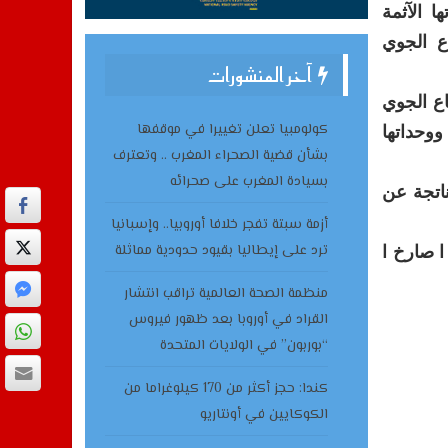
ا الآثمة
ع الجوي
آخر المنشورات
اع الجوي
كولومبيا تعلن تغييرا في موقفها
ووحداتها
بشأن قضية الصحراء المغرب .. وتعترف
بسيادة المغرب على صحرائه
ناتجة عن
أزمة سبتة تفجر خلافا أوروبيا.. وإسبانيا
ترد على إيطاليا بقيود حدودية مماثلة
ا صارخ ا
منظمة الصحة العالمية تراقب انتشار
القراد في أوروبا بعد ظهور فيروس
“بوربون” في الولايات المتحدة
كندا: حجز أكثر من 170 كيلوغراما من
الكوكايين في أونتاريو