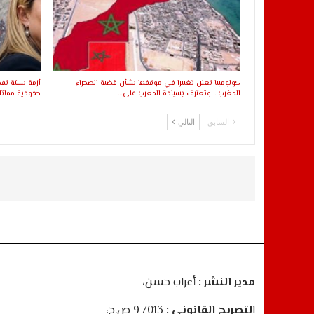
كولومبيا تعلن تغييرا في موقفها بشأن قضية الصحراء
أزمة سبتة تفجر
المغرب .. وتعترف بسيادة المغرب على…
حدودية مماثل
السابق
التالي
مدير النشر :
أعراب حسن،
ا
لتصريح القانوني :
013/ 9 ص.ح،