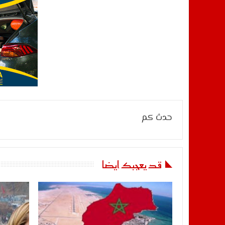
حدث كم
قد يعجبك ايضا