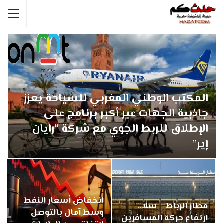
المكتب الوطني المغربي للسياحة يعزز
جاذبية الجهات عبر أكبر برنامج على
الإطلاق للربط الجوي مع شركة “رايان
إير”
انخفاض أسعار النفط
مطار الرباط – سلا..
وسط آمال بالتوصل
ارتفاع حركة المسافرين