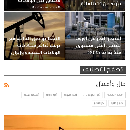
لاتفاق بين الولايات
بأزيد من 14 بالمائة…
المتحدة وإيران
أسعار الغاز في أوروبا
النفط يواصل التراجع مع
تسجل أعلى مستوى
ترقب نتائج محادثات
منذ بداية 2023
الولايات المتحدة وإيران
تصفح التصنيف
مال وأعمال
"حدث "الحدث"
أخبار المونديال
أخبار جهوية
أخبار دولية
أنشطة ملكية
اخبار وطنية
اخر الاخبار