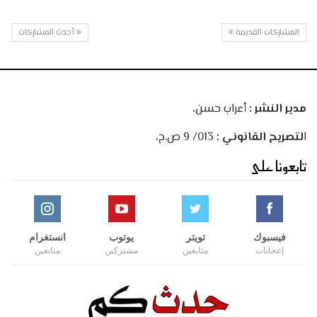
المشاركات القديمة
أحدث المشاركات
مدير النشر :
أعراب حسن،
ا
لتصريح القانوني :
013/ 9 ص.ح،
تابعونا على
فيسبوك
تويتر
يوتوب
انستغرام
إعجابات
متابعين
مشتركين
متابعين