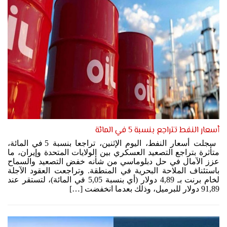
أسعار النفط تتراجع بنسبة 5 في المائة
سجلت أسعار النفط، اليوم الإثنين، تراجعا بنسبة 5 في المائة،
متأثرة بتراجع التصعيد العسكري بين الولايات المتحدة وإيران، ما
عزز الآمال في حل دبلوماسي من شأنه خفض التصعيد والسماح
باستئناف الملاحة البحرية في المنطقة. وتراجعت العقود الآجلة
لخام برنت بـ 4,89 دولار (أي بنسبة 5,05 في المائة)، لتستقر عند
91,89 دولار للبرميل، وذلك بعدما انخفضت […]