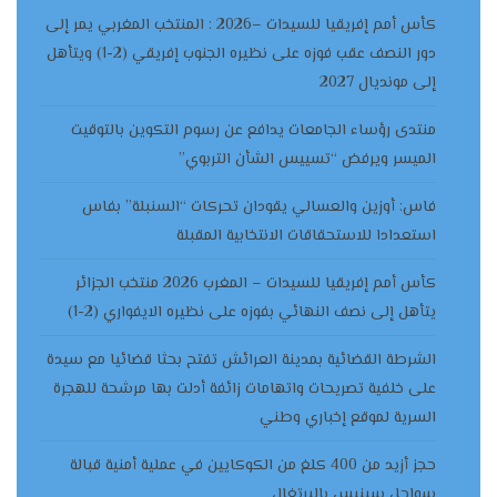
كأس أمم إفريقيا للسيدات –2026 : المنتخب المغربي يمر إلى
دور النصف عقب فوزه على نظيره الجنوب إفريقي (2-1) ويتأهل
إلى مونديال 2027
منتدى رؤساء الجامعات يدافع عن رسوم التكوين بالتوقيت
الميسر ويرفض “تسييس الشأن التربوي”
فاس: أوزين والعسالي يقودان تحركات “السنبلة” بفاس
استعدادا للاستحقاقات الانتخابية المقبلة
كأس أمم إفريقيا للسيدات – المغرب 2026 منتخب الجزائر
يتأهل إلى نصف النهائي بفوزه على نظيره الايفواري (2-1)
الشرطة القضائية بمدينة العرائش تفتح بحثا قضائيا مع سيدة
على خلفية تصريحات واتهامات زائفة أدلت بها مرشحة للهجرة
السرية لموقع إخباري وطني
حجز أزيد من 400 كلغ من الكوكايين في عملية أمنية قبالة
سواحل سينيس بالبرتغال