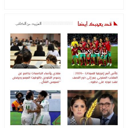
قد يعجبك ايضا
المزيد عن الكاتب
كأس أمم إفريقيا للسيدات –2026 :
منتدى رؤساء الجامعات يدافع عن
المنتخب المغربي يمر إلى دور النصف
رسوم التكوين بالتوقيت الميسر ويرفض
عقب فوزه على نظيره…
“تسييس الشأن…