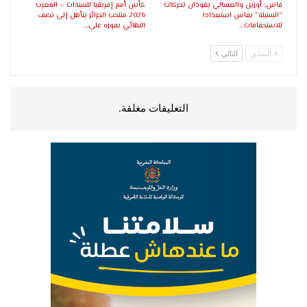
فاس: أوزين والعسالي يقودان تحركات
كأس أمم إفريقيا للسيدات – المغرب
“السنبلة” بفاس استعدادا
2026 منتخب الجزائر يتأهل إلى نصف
للاستحقاقات…
النهائي بفوزه على…
السابق
التالي
التعليقات مغلقة.