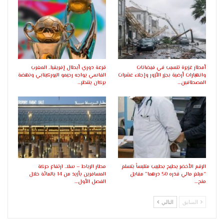
أمطار غزيرة تتسبب في فيضانات
قرعة دوري أبطال إفريقيا.. المغرب
وانهيارات أرضية بجزر الأزور وإجلاء عشرات
الفاسي يواجه رحيمو البوركينابي ونهضة
المصطافين…
بركان ينتظر…
الرقم الأخضر يطيح بطبيب متلبساً بتسلم
مطار الرباط – سلا.. ارتفاع حركة
“مبلغ مالي قدره 50 درهما” مقابل
المسافرين بأزيد من 14 بالمائة خلال
منح…
الفصل الأول…
السابق
التالي