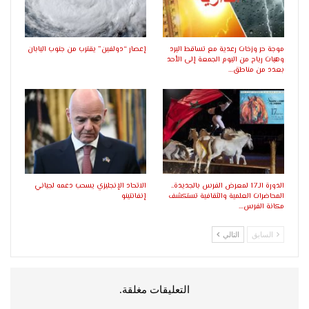
موجة حر وزخات رعدية مع تساقط البرد
إعصار “دولفين” يقترب من جنوب اليابان
وهبات رياح من اليوم الجمعة إلى الأحد
بعدد من مناطق…
الدورة الـ17 لمعرض الفرس بالجديدة..
الاتحاد الإنجليزي يسحب دعمه لجياني
المحاضرات العلمية والثقافية تستكشف
إنفانتينو
مكانة الفرس…
السابق
التالي
التعليقات مغلقة.