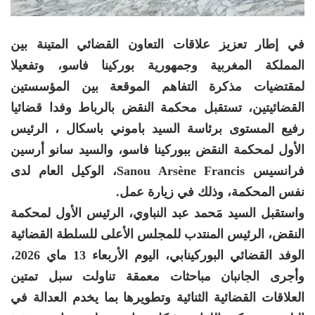
في إطار تعزيز علاقات التعاون القضائي المتينة بين
المملكة المغربية وجمهورية بوركينا فاسو، وتفعيلا
لمقتضيات مذكرة التفاهم الموقعة بين المؤسستين
القضائيتين، تستقبل محكمة النقض بالرباط وفدا قضائيا
رفيع المستوى برئاسة السيد باموني باسكال ، الرئيس
الأول لمحكمة النقض ببوركينا فاسو، والسيد سانو أرسين
فرانسيس Sanou Arsène Francis، الوكيل العام لدى
نفس المحكمة، وذلك في زيارة عمل.
واستقبل السيد مَحمد عبد النباوي، الرئيس الأول لمحكمة
النقض، الرئيس المنتدب للمجلس الأعلى للسلطة القضائية
الوفد القضائي البوركينابي، اليوم الأربعاء 13 ماي 2026،
وأجرى الجانبان مباحثات معمقة تناولت سبل تمتين
العلاقات القضائية الثنائية وتطويرها بما يخدم العدالة في