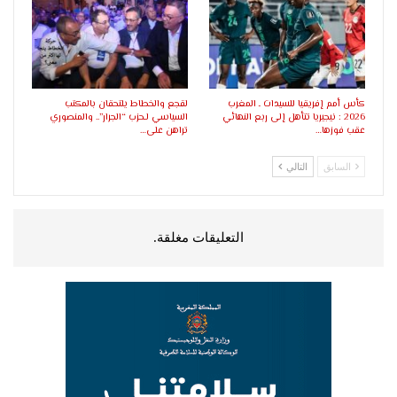
كأس أمم إفريقيا للسيدات ـ المغرب
لقجع والخطاط يلتحقان بالمكتب
2026 : نيجيريا تتأهل إلى ربع النهائي
السياسي لـحزب “الجرار”.. والمنصوري
عقب فوزها…
تراهن على…
السابق
التالي
التعليقات مغلقة.