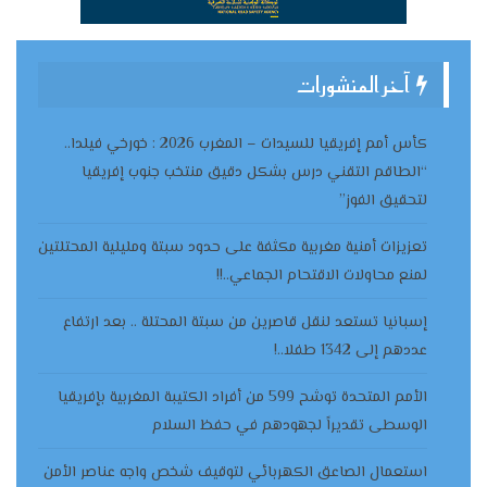
آخر المنشورات
كأس أمم إفريقيا للسيدات – المغرب 2026 : خورخي فيلدا..
“الطاقم التقني درس بشكل دقيق منتخب جنوب إفريقيا
لتحقيق الفوز”
تعزيزات أمنية مغربية مكثفة على حدود سبتة ومليلية المحتلتين
لمنع محاولات الاقتحام الجماعي..!!
إسبانيا تستعد لنقل قاصرين من سبتة المحتلة .. بعد ارتفاع
عددهم إلى 1342 طفلا..!
الأمم المتحدة توشح 599 من أفراد الكتيبة المغربية بإفريقيا
الوسطى تقديراً لجهودهم في حفظ السلام
استعمال الصاعق الكهربائي لتوقيف شخص واجه عناصر الأمن