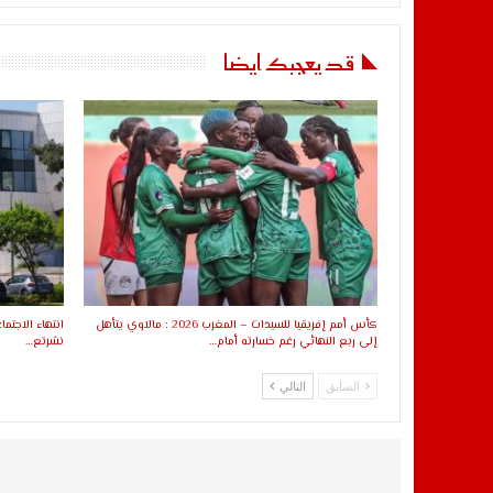
قد يعجبك ايضا
كأس أمم إفريقيا للسيدات – المغرب 2026 : مالاوي يتأهل
انتهاء الاجتما
إلى ربع النهائي رغم خسارته أمام…
نشرتع…
السابق
التالي