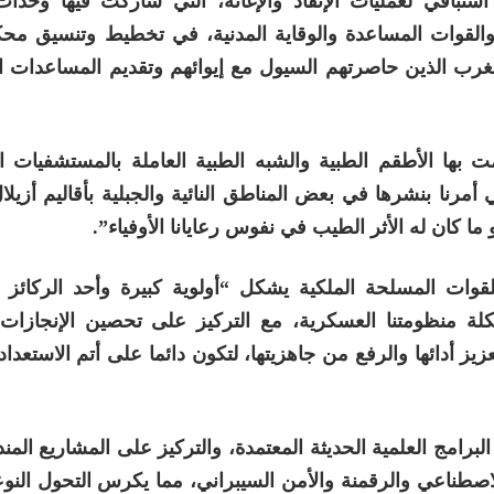
استباقي لعمليات الإنقاذ والإغاثة، التي شاركت فيها وحدا
والقوات المساعدة والوقاية المدنية، في تخطيط وتنسيق محكم
لغرب الذين حاصرتهم السيول مع إيوائهم وتقديم المساعدات ا
ت بها الأطقم الطبية والشبه الطبية العاملة بالمستشفيات 
مرنا بنشرها في بعض المناطق النائية والجبلية بأقاليم أزيلا
ما كان له الأثر الطيب في نفوس رعايانا الأوفياء”.
لقوات المسلحة الملكية يشكل “أولوية كبيرة وأحد الركائز ا
كلة منظومتنا العسكرية، مع التركيز على تحصين الإنجازات 
عزيز أدائها والرفع من جاهزيتها، لتكون دائما على أتم الاستعداد
برامج العلمية الحديثة المعتمدة، والتركيز على المشاريع الم
الاصطناعي والرقمنة والأمن السيبراني، مما يكرس التحول الن