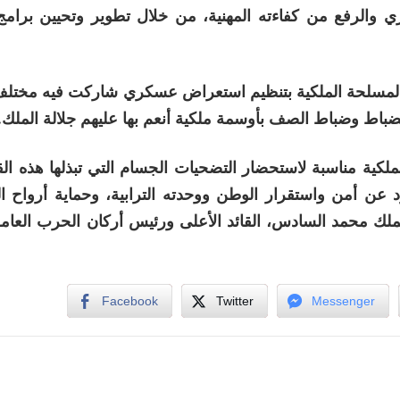
ي والرفع من كفاءته المهنية، من خلال تطوير وتحيين برامج
ذكرى الـ70 لتأسيس القوات المسلحة الملكية بتنظيم استعراض عسكري شاركت فيه م
ضباط وضباط الصف بأوسمة ملكية أنعم بها عليهم جلالة الملك.
ات المسلحة الملكية مناسبة لاستحضار التضحيات الجسام التي تبذلها هذه ا
 وكذا تفانيها في الذود عن أمن واستقرار الوطن ووحدته الترابية، وحماية أرواح
ملك محمد السادس، القائد الأعلى ورئيس أركان الحرب العامة
Facebook
Twitter
Messenger