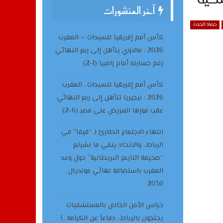
آخر المنشورات
حصاد الحدث
كأس أمم إفريقيا للسيدات – المغرب
2026 : مالاوي يتأهل إلى ربع النهائي
رغم خسارته أمام زامبيا (1-2)
كأس أمم إفريقيا للسيدات ـ المغرب
2026 : نيجيريا تتأهل إلى ربع النهائي
عقب فوزها العريض على مصر (6-2)
انتهاء الاجتماع الطارئ لـ “فيفا” في
الرباط.. والاتحاد ينفي ما نشرتع
“صحيفة التايمز البريطانية” حول وعد
المغرب باستضافة نهائي مونديال
2030
حراس الأمن الخاص بالمستشفيات
يحتجون بالرباط.. دفاعاً عن الكرامة ..!