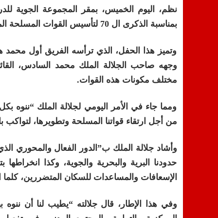
نظم، اليوم الخميس، بمقر المجموعة الجوية للد
بمناسبة الذكرى ال 70 لتأسيس القوات المسلحة الملكية.
وتميز هذا الحفل، الذي ترأسه الفريق أول محمد هرم
وجهه صاحب الجلالة الملك محمد السادس، القائد
مختلف مكونات هذه القوات.
ومما جاء في الأمر اليومي لجلالة الملك “ننوه بك
من أجل ارتقاء قواتنا المسلحة وتطويرها، لتواكب باس
وأشاد جلالة الملك ب”الدور الفعال والمحوري الذ
حدودنا البرية والبحرية والجوية، وكذا انخراطها ب
الإسعافات والمساعدات للسكان المتضررين، كلما 
وفي هذا الإطار، قال جلالته “يطيب لنا أن ننوه به