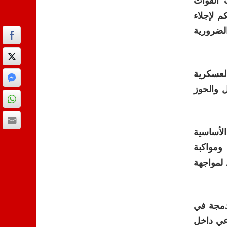
ت القوات
 لإجلاء
لضرورية
العسكرية
ل والحوز
لأساسية
ومواكبة
 لمواجهة
ندمجة في
وعي داخل