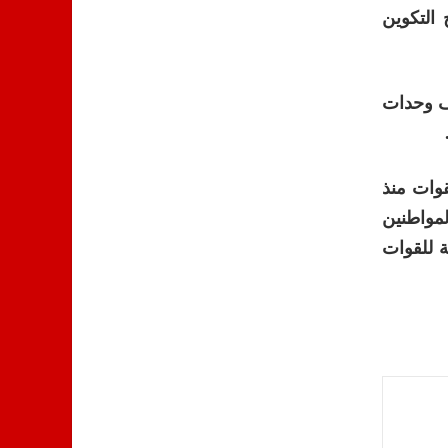
 التكوين
ختلف وحدات
لقوات منذ
 المواطنين
 للقوات