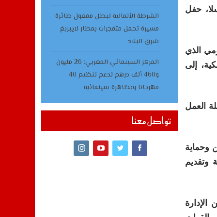
لا، حفل
الشرطة الألمانية تبطل مفعول طائرة
مسيرة تحمل متفجرات بمطار لايبزيغ
شرق البلاد
ومي الذي
المركز السينمائي المغربي: 26 مليون
ية، إلى
و460 ألف درهم لدعم تنظيم 40
مهرجانا وتظاهرة سينمائية
لة العمل
تواصل معنا
ن وحماية
ة وتقديم
 الإدارة