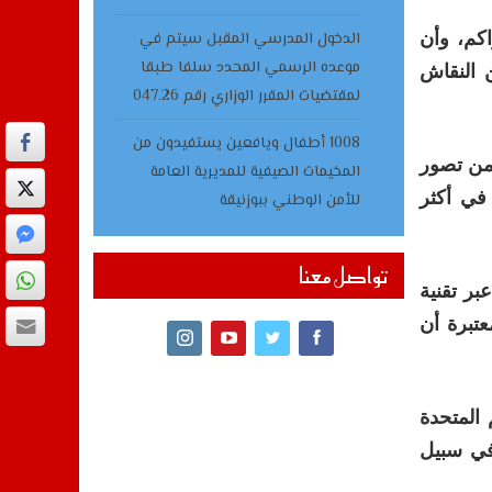
كم، وأن
الدخول المدرسي المقبل سیتم في
موعده الرسمي المحدد سلفا طبقا
 النقاش
لمقتضیات المقرر الوزاري رقم 047.26
1008 أطفال ويافعين يستفيدون من
 من تصور
المخيمات الصيفية للمديرية العامة
 في أكثر
للأمن الوطني ببوزنيقة
تواصل معنا
بر تقنية
عتبرة أن
ة العامة للأمم المتحدة
في سبيل