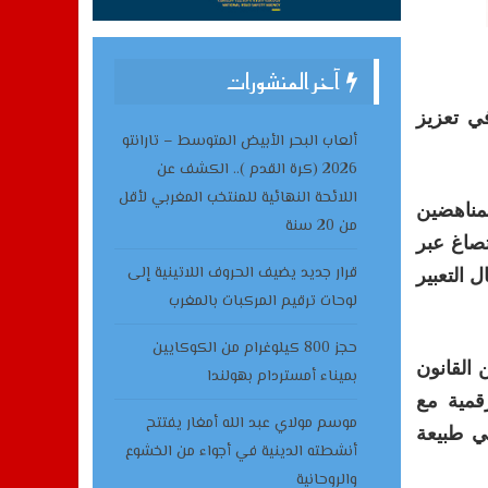
آخر المنشورات
ي تعزيز
ألعاب البحر الأبيض المتوسط – تارانتو
2026 (كرة القدم ).. الكشف عن
اللائحة النهائية للمنتخب المغربي لأقل
مناهضين
من 20 سنة
تصاغ عبر
قرار جديد يضيف الحروف اللاتينية إلى
 التعبير
لوحات ترقيم المركبات بالمغرب
حجز 800 كيلوغرام من الكوكايين
 القانون
بميناء أمستردام بهولندا
رقمية مع
موسم مولاي عبد الله أمغار يفتتح
ي طبيعة
أنشطته الدينية في أجواء من الخشوع
والروحانية