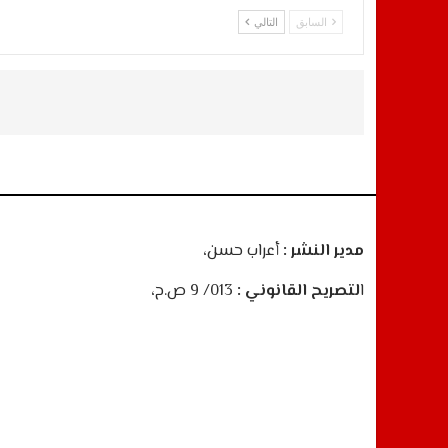
السابق
التالي
مدير النشر :
أعراب حسن،
ا
لتصريح القانوني :
013/ 9 ص.ح،