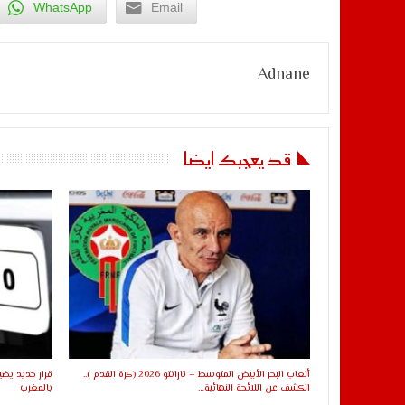
WhatsApp
Email
Adnane
قد يعجبك ايضا
ألعاب البحر الأبيض المتوسط – تارانتو 2026 (كرة القدم )..
قرار جديد يضي
الكشف عن اللائحة النهائية…
بالمغرب