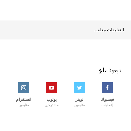
التعليقات مغلقة.
تابعونا على
فيسبوك
تويتر
يوتوب
انستغرام
إعجابات
متابعين
مشتركين
متابعين