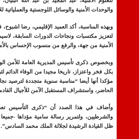
للعلوم الأمنية، عبد المجيد بن عبد الله البن
والوحدات الأمنية والوسائل اللوجستية والعملياتية ل
وبهذه المناسبة، أكد العميد الإقليمي، رضا اشبوح، ف
لتعزيز مكتسبات ونجاحات الدورات السابقة، لاسي
الأمنية من جهة، والرفع من منسوب الإحساس بالأمن
وبخصوص ذكرى تأسيس المديرية العامة للأمن ال
بكل فخر واعتزاز، تاريخا مجيدا من الوفاء الدائم ل
مؤكدا أنها أيضا “مناسبة سنوية متجددة لترصيد ن
الحاضر، واستشراف المستقبل الآمن للأجيال القادم
وأضاف في هذا الصدد أن “ذكرى التأسيس تعد 
والشرطيين، ولتمرير رسالة سامية مؤداها -جميعا 
ظل القيادة الرشيدة لجلالة الملك محمد السادس”.