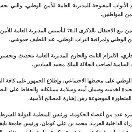
 الأبواب المفتوحة للمديرية العامة للأمن الوطني، والتي تجسد
من المواطنين.
وترأس حفل افتتاح هذه الأيام التواصلية، التي تتزامن مع الاحتفال بالذكرى الـ70 لتأسيس المد
لأمن الوطني ولمراقبة التراب الوطني، عبد اللطيف حموشي.
دورة، المنظمة إلى غاية 22 ماي الجاري، الالتزام الثابت والحازم للمديرية العامة بتحديث و
ت السامية لصاحب الجلالة الملك محمد السادس.
لوطني على محيطها الاجتماعي، وإطلاع الجمهور على كافة الم
جندة لخدمته وضمان أمنه وسلامة ممتلكاته والحفاظ على النظا
المتطورة الموضوعة رهن إشارة المصالح الأمنية.
ضره عدد من أعضاء الحكومة، ورئيس المنظمة الدولية للشرطة 
زراء الداخلية العرب، محمد بن علي كومان، ورئيس جامعة نايف