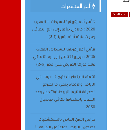
آخر المنشورات
حصاد الحدث
كأس أمم إفريقيا للسيدات – المغرب
2026 : مالاوي يتأهل إلى ربع النهائي
رغم خسارته أمام زامبيا (1-2)
كأس أمم إفريقيا للسيدات ـ المغرب
2026 : نيجيريا تتأهل إلى ربع النهائي
عقب فوزها العريض على مصر (6-2)
انتهاء الاجتماع الطارئ لـ “فيفا” في
الرباط.. والاتحاد ينفي ما نشرتع
“صحيفة التايمز البريطانية” حول وعد
المغرب باستضافة نهائي مونديال
2030
حراس الأمن الخاص بالمستشفيات
يحتجون بالرباط.. دفاعاً عن الكرامة ..!