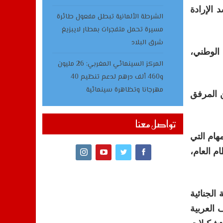
 الإرادة
الشرطة الألمانية تبطل مفعول طائرة
مسيرة تحمل متفجرات بمطار لايبزيغ
شرق البلاد
يرية العامة للأمن الوطني،
المركز السينمائي المغربي: 26 مليون
و460 ألف درهم لدعم تنظيم 40
مهرجانا وتظاهرة سينمائية
تحسين المرفق
تواصل معنا
هام التي
م العام،
الجنائية
 العربية