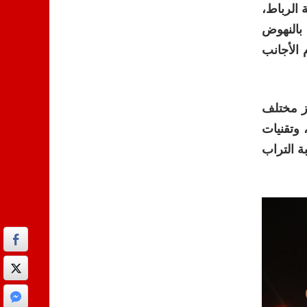
 الرباط،
 بالنهوض
 الأجانب
رز مختلف
 وتقنيات
ة التراب