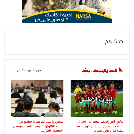
حدث كم
قد يعجبك ايضا
المزيد عن الكاتب
كأس أمم إفريقيا للسيدات –2026 :
منتدى رؤساء الجامعات يدافع عن
المنتخب المغربي يمر إلى دور النصف
رسوم التكوين بالتوقيت الميسر ويرفض
عقب فوزه على نظيره…
“تسييس الشأن…