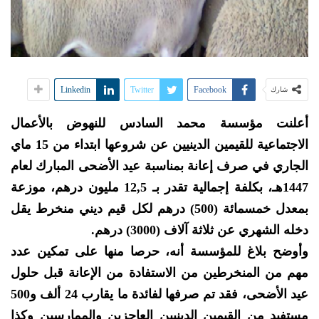
Linkedin
Twitter
Facebook
شارك
أعلنت مؤسسة محمد السادس للنهوض بالأعمال
الاجتماعية للقيمين الدينيين عن شروعها ابتداء من 15 ماي
الجاري في صرف إعانة بمناسبة عيد الأضحى المبارك لعام
1447هـ، بكلفة إجمالية تقدر بـ 12,5 مليون درهم، موزعة
بمعدل خمسمائة (500) درهم لكل قيم ديني منخرط يقل
دخله الشهري عن ثلاثة آلاف (3000) درهم.
وأوضح بلاغ للمؤسسة أنه، حرصا منها على تمكين عدد
مهم من المنخرطين من الاستفادة من الإعانة قبل حلول
عيد الأضحى، فقد تم صرفها لفائدة ما يقارب 24 ألف و500
مستفيد من القيمين الدينيين العاجزين والممارسين وكذا