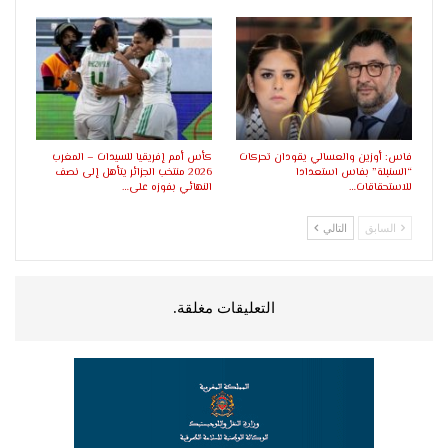
فاس: أوزين والعسالي يقودان تحركات
كأس أمم إفريقيا للسيدات – المغرب
“السنبلة” بفاس استعدادا
2026 منتخب الجزائر يتأهل إلى نصف
للاستحقاقات…
النهائي بفوزه على…
السابق
التالي
التعليقات مغلقة.