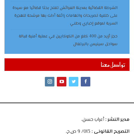
الشرطة القضائية بمدينة العرائش تفتح بحثا قضائيا مع سيدة
على خلفية تصريحات واتهامات زائفة أدلت بها مرشحة للهجرة
السرية لموقع إخباري وطني
حجز أزيد من 400 كلغ من الكوكايين في عملية أمنية قبالة
سواحل سينيس بالبرتغال
تواصل معنا
مدير النشر :
أعراب حسن،
ا
لتصريح القانوني :
013/ 9 ص.ح،