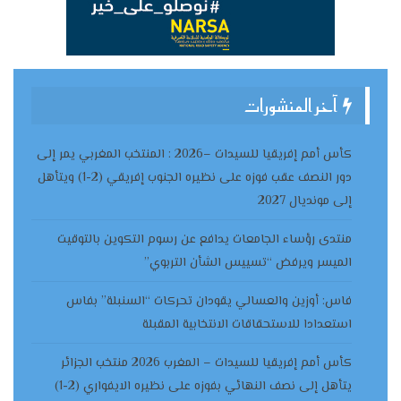
آخر المنشورات
كأس أمم إفريقيا للسيدات –2026 : المنتخب المغربي يمر إلى
دور النصف عقب فوزه على نظيره الجنوب إفريقي (2-1) ويتأهل
إلى مونديال 2027
منتدى رؤساء الجامعات يدافع عن رسوم التكوين بالتوقيت
الميسر ويرفض “تسييس الشأن التربوي”
فاس: أوزين والعسالي يقودان تحركات “السنبلة” بفاس
استعدادا للاستحقاقات الانتخابية المقبلة
كأس أمم إفريقيا للسيدات – المغرب 2026 منتخب الجزائر
يتأهل إلى نصف النهائي بفوزه على نظيره الايفواري (2-1)