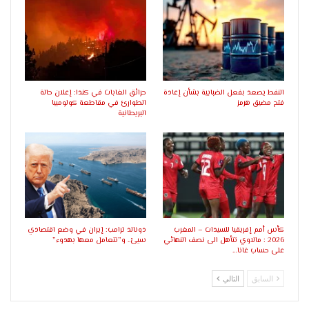
النفط يصعد بفعل الضبابية بشأن إعادة
حرائق الغابات في كندا: إعلان حالة
فتح مضيق هرمز
الطوارئ في مقاطعة كولومبيا
البريطانية
كأس أمم إفريقيا للسيدات – المغرب
دونالد ترامب: إيران في وضع اقتصادي
2026 : مالاوي تتأهل الى نصف النهائي
سيئ.. و”تتعامل معها بهدوء”
على حساب غانا…
السابق
التالي