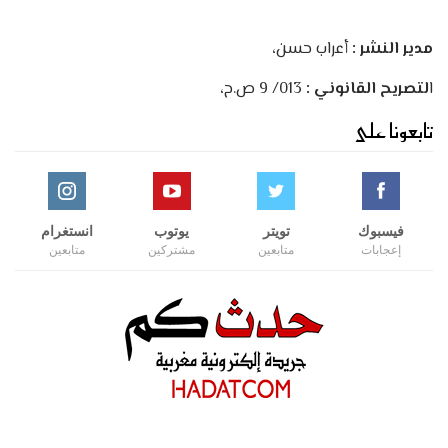
مدير النشر :
أعراب حسن،
ا
لتصريح القانوني :
013/ 9 ص.ح،
تابعونا على
فيسبوك
تويتر
يوتوب
انستغرام
إعجابات
متابعين
مشتركين
متابعين