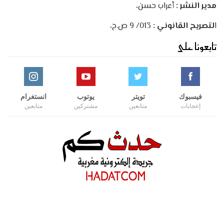
مدير النشر :
أعراب حسن،
ا
لتصريح القانوني :
013/ 9 ص.ح،
تابعونا على
فيسبوك
تويتر
يوتوب
انستغرام
إعجابات
متابعين
مشتركين
متابعين