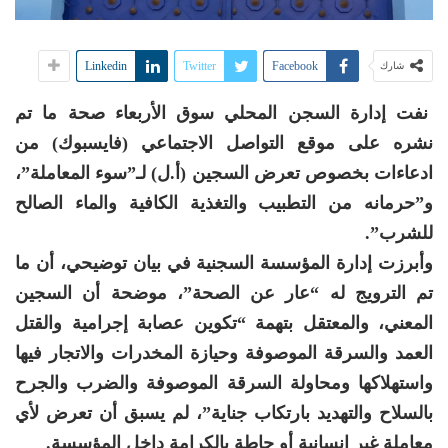
Linkedin
Twitter
Facebook
شارك
نفت إدارة السجن المحلي سوق الأربعاء صحة ما تم
نشره على موقع التواصل الاجتماعي (فايسبوك) من
ادعاءات بخصوص تعرض السجين (أ.ل) لـ”سوء المعاملة”،
و”حرمانه من التطبيب والتغذية الكافية والماء الصالح
للشرب”.
وأبرزت إدارة المؤسسة السجنية في بيان توضيحي، أن ما
تم الترويج له “عار عن الصحة”، موضحة أن السجين
المعني، والمعتقل بتهمة “تكوين عصابة إجرامية والقتل
العمد والسرقة الموصوفة وحيازة المخدرات والاتجار فيها
واستهلاكها ومحاولة السرقة الموصوفة والضرب والجرح
بالسلاح والتهديد بارتكاب جناية”، لم يسبق أن تعرض لأي
معاملة غير إنسانية أو حاطة بالكرامة داخل المؤسسة.