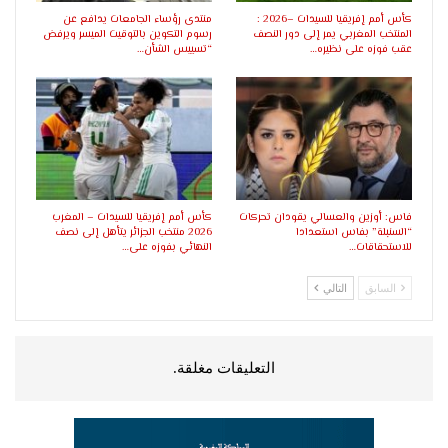
كأس أمم إفريقيا للسيدات –2026 :
منتدى رؤساء الجامعات يدافع عن
المنتخب المغربي يمر إلى دور النصف
رسوم التكوين بالتوقيت الميسر ويرفض
عقب فوزه على نظيره…
“تسييس الشأن…
فاس: أوزين والعسالي يقودان تحركات
كأس أمم إفريقيا للسيدات – المغرب
“السنبلة” بفاس استعدادا
2026 منتخب الجزائر يتأهل إلى نصف
للاستحقاقات…
النهائي بفوزه على…
السابق
التالي
التعليقات مغلقة.