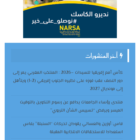
آخر المنشورات
كأس أمم إفريقيا للسيدات –2026 : المنتخب المغربي يمر إلى
دور النصف عقب فوزه على نظيره الجنوب إفريقي (2-1) ويتأهل
إلى مونديال 2027
منتدى رؤساء الجامعات يدافع عن رسوم التكوين بالتوقيت
الميسر ويرفض “تسييس الشأن التربوي”
فاس: أوزين والعسالي يقودان تحركات “السنبلة” بفاس
استعدادا للاستحقاقات الانتخابية المقبلة