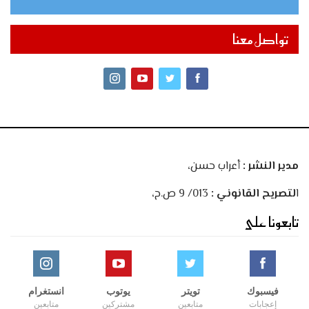
تواصل معنا
مدير النشر :
أعراب حسن،
ا
لتصريح القانوني :
013/ 9 ص.ح،
تابعونا على
فيسبوك
تويتر
يوتوب
انستغرام
إعجابات
متابعين
مشتركين
متابعين