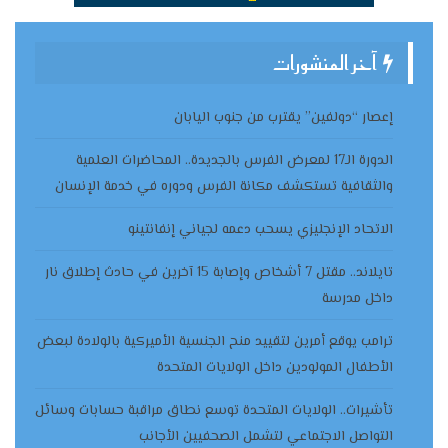
آخر المنشورات
إعصار “دولفين” يقترب من جنوب اليابان
الدورة الـ17 لمعرض الفرس بالجديدة.. المحاضرات العلمية
والثقافية تستكشف مكانة الفرس ودوره في خدمة الإنسان
الاتحاد الإنجليزي يسحب دعمه لجياني إنفانتينو
تايلاند.. مقتل 7 أشخاص وإصابة 15 آخرين في حادث إطلاق نار
داخل مدرسة
ترامب يوقع أمرين لتقييد منح الجنسية الأميركية بالولادة لبعض
الأطفال المولودين داخل الولايات المتحدة
تأشيرات.. الولايات المتحدة توسع نطاق مراقبة حسابات وسائل
التواصل الاجتماعي لتشمل الصحفيين الأجانب