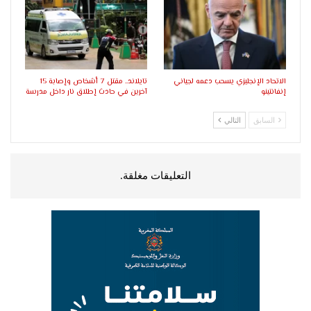
الاتحاد الإنجليزي يسحب دعمه لجياني
تايلاند.. مقتل 7 أشخاص وإصابة 15
إنفانتينو
آخرين في حادث إطلاق نار داخل مدرسة
السابق
التالي
التعليقات مغلقة.