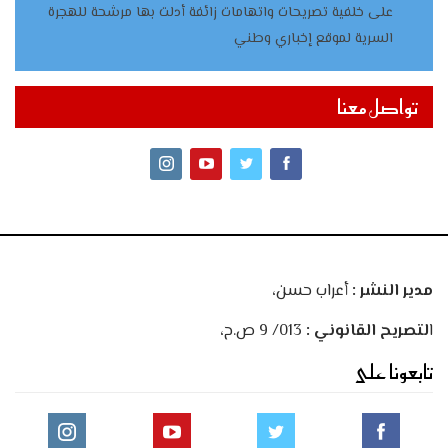
على خلفية تصريحات واتهامات زائفة أدلت بها مرشحة للهجرة
السرية لموقع إخباري وطني
تواصل معنا
مدير النشر :
أعراب حسن،
ا
لتصريح القانوني :
013/ 9 ص.ح،
تابعونا على