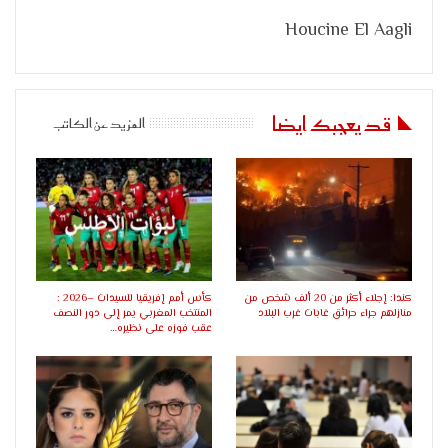
Houcine El Aagli
قد يعجبك ايضا
المزيد عن الكاتب
كندا: إجلاء أكثر من 20 ألف شخص من
كأس أمم إفريقيا للسيدات –2026 :
منازلهم جراء حرائق غابات غرب البلاد
المنتخب المغربي يمر إلى دور النصف
عقب فوزه على نظيره…