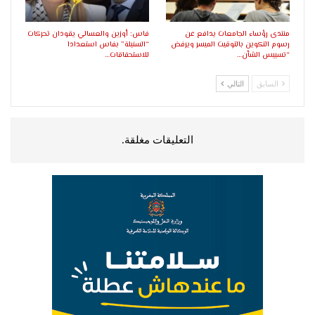
منتدى رؤساء الجامعات يدافع عن
فاس: أوزين والعسالي يقودان تحركات
رسوم التكوين بالتوقيت الميسر ويرفض
“السنبلة” بفاس استعدادا
“تسييس الشأن…
للاستحقاقات…
السابق
التالي
التعليقات مغلقة.