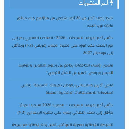
آخر المنشورات
كندا: إجلاء أكثر من 20 ألف شخص من منازلهم جراء حرائق
غابات غرب البلاد
كأس أمم إفريقيا للسيدات –2026 : المنتخب المغربي يمر إلى
دور النصف عقب فوزه على نظيره الجنوب إفريقي (2-1) ويتأهل
إلى مونديال 2027
منتدى رؤساء الجامعات يدافع عن رسوم التكوين بالتوقيت
الميسر ويرفض “تسييس الشأن التربوي”
فاس: أوزين والعسالي يقودان تحركات “السنبلة” بفاس
استعدادا للاستحقاقات الانتخابية المقبلة
كأس أمم إفريقيا للسيدات – المغرب 2026 منتخب الجزائر
يتأهل إلى نصف النهائي بفوزه على نظيره الايفواري (2-1)
الشرطة القضائية بمدينة العرائش تفتح بحثا قضائيا مع سيدة