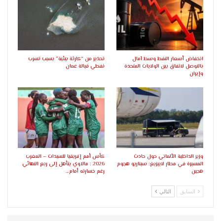
انخفاض أسعار النفط وسط آمال
تحذير من “كارثة بيئية” بسبب تسرب
بالتوصل لاتفاق بين الولايات المتحدة
نفطي قبالة عمان
وإيران
وزير الداخلية الألماني حول حادث
كأس أمم إفريقيا للسيدات – المغرب
المسيرة في مطار لايبزيغ: سيناريو هجوم
2026 : مالاوي يتأهل إلى ربع النهائي
هجين
رغم خسارته أمام…
السابق
التالي