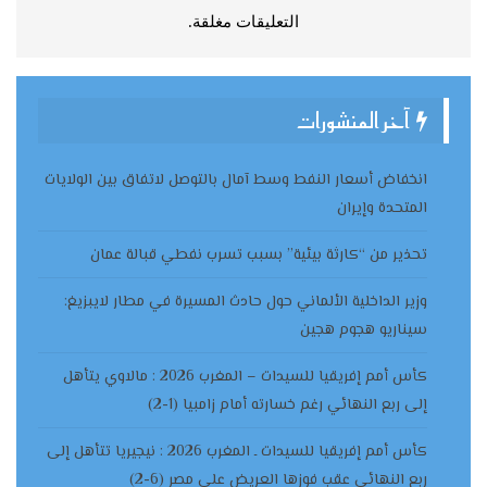
التعليقات مغلقة.
آخر المنشورات
انخفاض أسعار النفط وسط آمال بالتوصل لاتفاق بين الولايات
المتحدة وإيران
تحذير من “كارثة بيئية” بسبب تسرب نفطي قبالة عمان
وزير الداخلية الألماني حول حادث المسيرة في مطار لايبزيغ:
سيناريو هجوم هجين
كأس أمم إفريقيا للسيدات – المغرب 2026 : مالاوي يتأهل
إلى ربع النهائي رغم خسارته أمام زامبيا (1-2)
كأس أمم إفريقيا للسيدات ـ المغرب 2026 : نيجيريا تتأهل إلى
ربع النهائي عقب فوزها العريض على مصر (6-2)