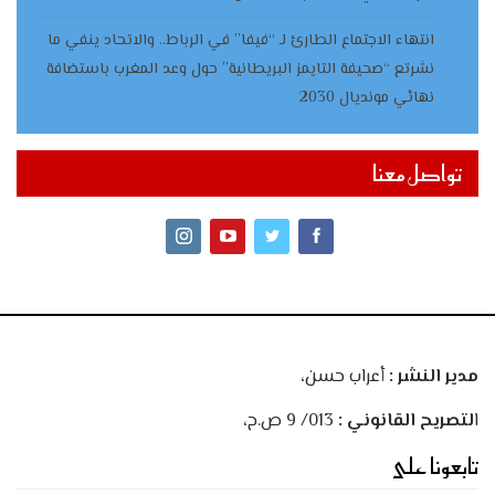
انتهاء الاجتماع الطارئ لـ “فيفا” في الرباط.. والاتحاد ينفي ما
نشرتع “صحيفة التايمز البريطانية” حول وعد المغرب باستضافة
نهائي مونديال 2030
تواصل معنا
مدير النشر :
أعراب حسن،
ا
لتصريح القانوني :
013/ 9 ص.ح،
تابعونا على