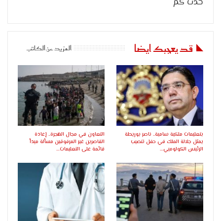
حدث كم
قد يعجبك ايضا
المزيد عن الكاتب
بتعليمات ملكية سامية.. ناصر بوريطة
التعاون في مجال الهجرة.. إعادة
يمثل جلالة الملك في حفل تنصيب
القاصرين غير المرفوقين مسألة مبدأ
الرئيس الكولومبي…
قائمة على التعليمات…