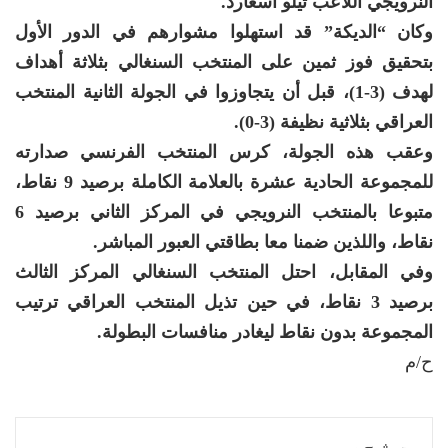
النرويجي اللاعب تيلو اسغارد.
وكان “الديكة” قد استهلوا مشوارهم في الدور الأول
بتحقيق فوز ثمين على المنتخب السنغالي بثلاثة أهداف
لهدف (3-1)، قبل أن يتجاوزوا في الجولة الثانية المنتخب
العراقي بثلاثية نظيفة (3-0).
وعقب هذه الجولة، كرس المنتخب الفرنسي صدارته
للمجموعة الحادية عشرة بالعلامة الكاملة برصيد 9 نقاط،
متبوعا بالمنتخب النرويجي في المركز الثاني برصيد 6
نقاط، واللذين ضمنا معا بطاقتي العبور المباشر.
وفي المقابل، احتل المنتخب السنغالي المركز الثالث
برصيد 3 نقاط، في حين تذيل المنتخب العراقي ترتيب
المجموعة بدون نقاط ليغادر منافسات البطولة.
ح/م