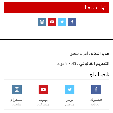
تواصل معنا
مدير النشر :
أعراب حسن،
ا
لتصريح القانوني :
013/ 9 ص.ح،
تابعونا على
فيسبوك
تويتر
يوتوب
انستغرام
إعجابات
متابعين
مشتركين
متابعين