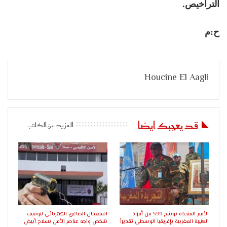
التراخيص.
ح:م
Houcine El Aagli
قد يعجبك ايضا
المزيد عن الكاتب
الأمم المتحدة توشح 599 من أفراد
استعمال الصاعق الكهربائي لتوقيف
الكتيبة المغربية بإفريقيا الوسطى تقديراً
شخص واجه عناصر الأمن بسلاح أبيض